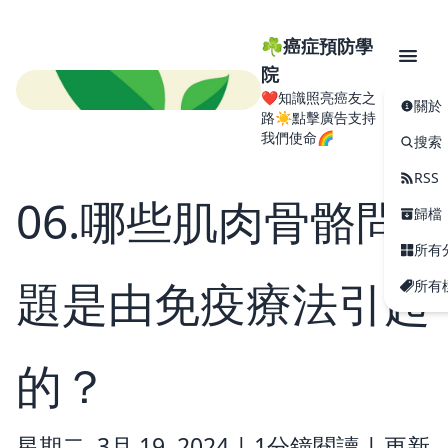
☘️癌症預防學
院
❤️知識照亮癌友之
關於
路☀️點擊廣告支持
我們使命🌈
搜索
RSS
06.哪些肌肉骨骼問
歸檔
所有
題是由免疫療法引起
所有
的？
星期二, 3月 19, 2024 |
1分鐘閱讀
|
更新