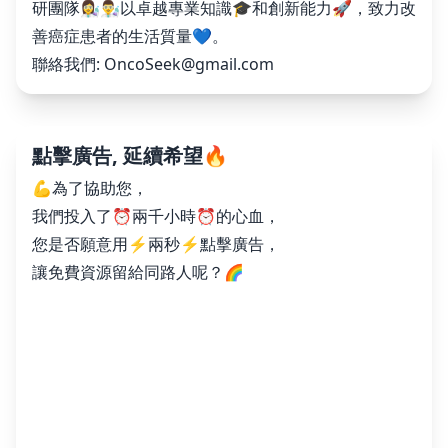
研團隊👩‍🔬👨‍🔬以卓越專業知識🎓和創新能力🚀，致力改
善癌症患者的生活質量💙。
聯絡我們:
OncoSeek@gmail.com
點擊廣告, 延續希望🔥
💪為了協助您，
我們投入了⏰兩千小時⏰的心血，
您是否願意用⚡️兩秒⚡️點擊廣告，
讓免費資源留給同路人呢？🌈