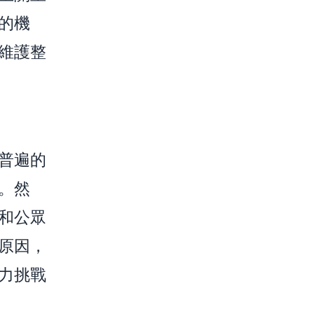
的機
維護整
普遍的
。然
和公眾
原因，
力挑戰