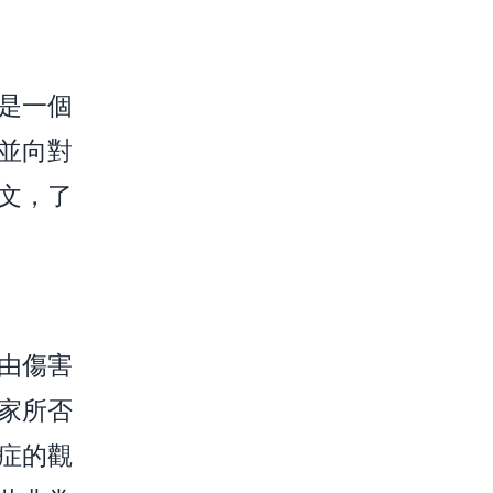
是一個
並向對
文，了
由傷害
家所否
症的觀