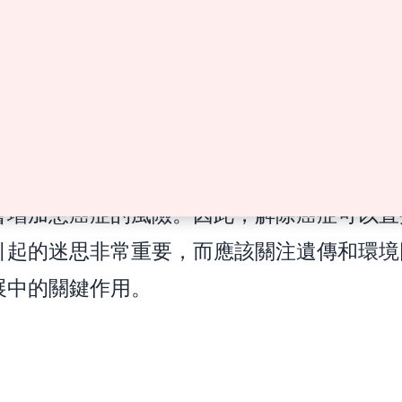
剩餘的90-95%的癌症被認為是非遺傳性或
源於個體一生中的突變，這些突變是由自然老
於煙草煙霧和輻射等環境因素引起的。
研究一直一再證明，物理傷害或創傷與癌症的
因果關係。研究未能建立相關性，加強了一種
會增加患癌症的風險。因此，解除癌症可以直
引起的迷思非常重要，而應該關注遺傳和環境
展中的關鍵作用。