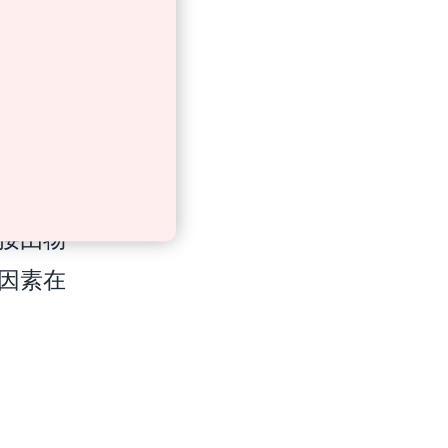
自發性
化過程
發展之
理解：
接由物
因素在