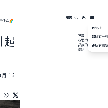
關於
們使命🌈
歸檔
導言
引起
所有分
迷思的起源
背後的真相
所有標
總結
月 16,