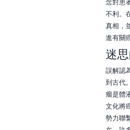
念對患
不利。
真相，
進有關
迷思
誤解認
到古代
瘤是體
文化將
勢力聯
在，許