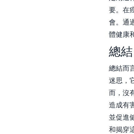
要。在
會。通
體健康
總結
總結而
迷思，
而，沒
造成有
並促進
和揭穿