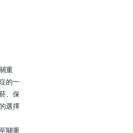
關重
症的一
菸、保
的選擇
至關重