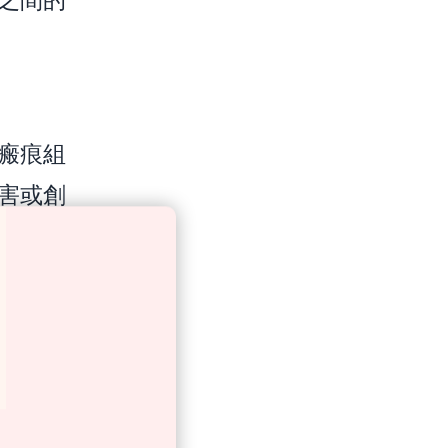
瘢痕組
害或創
傳因素
，以及
癌症的
，約為
的。另