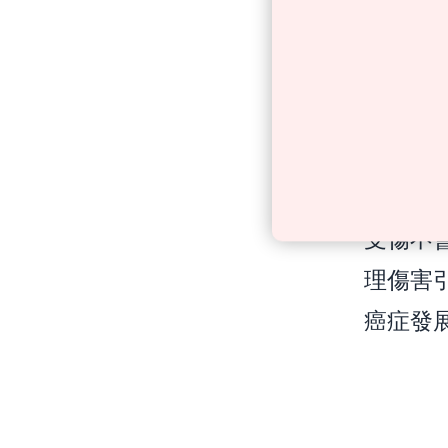
一方面，
的，起
和暴露
廣泛的
間沒有
受傷不
理傷害
癌症發