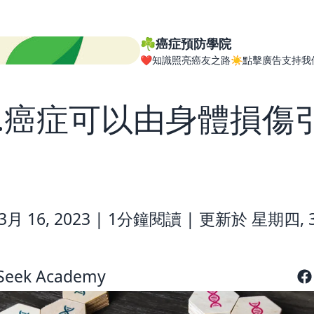
☘️癌症預防學院
❤️知識照亮癌友之路☀️點擊廣告支持我
9.癌症可以由身體損傷
？
月 16, 2023 |
1分鐘閱讀
|
更新於 星期四, 3
Seek Academy