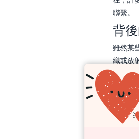
聯繫。
背後
雖然某
織或放
傷直接
和環境
包括飲
發展中
有趣的
5-1