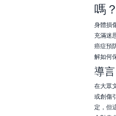
嗎
身體損
充滿迷
癌症預
解如何
導言
在大眾
或創傷
定，但