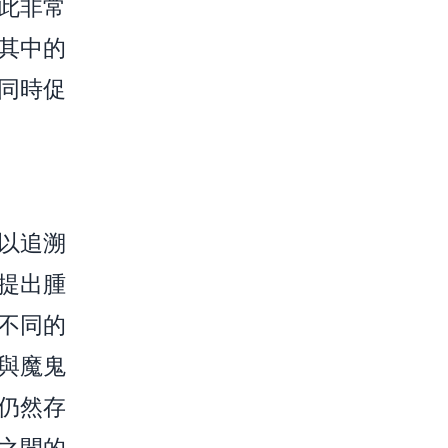
此非常
其中的
同時促
以追溯
提出腫
不同的
與魔鬼
仍然存
之間的