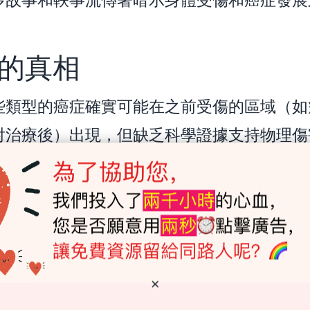
的真相
些類型的癌症確實可能在之前受傷的區域（如
射治療後）出現，但缺乏科學證據支持物理傷
導致癌症的觀點。實際上，大多數癌症源於遺
影響的複雜相互作用。吸煙、暴露於致癌物質
食和運動在內的生活方式選擇等各種因素，在
起著重要作用。
是，家族性或遺傳性癌症僅佔病例的一小部分
×
0%。這些癌症是由家族成員遺傳的基因突變引起