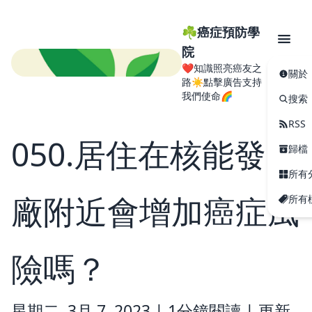
☘️癌症預防學
院
❤️知識照亮癌友之
關於
路☀️點擊廣告支持
我們使命🌈
搜索
RSS
050.居住在核能發電
歸檔
所有
廠附近會增加癌症風
所有
險嗎？
星期二, 3月 7, 2023 |
1分鐘閱讀
|
更新