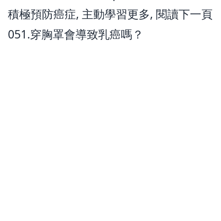
積極預防癌症, 主動學習更多, 閱讀下一頁
051.穿胸罩會導致乳癌嗎？