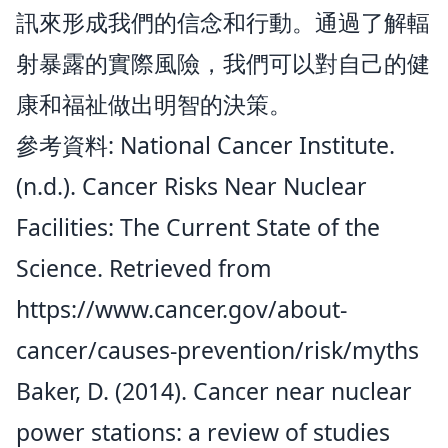
訊來形成我們的信念和行動。通過了解輻
射暴露的實際風險，我們可以對自己的健
康和福祉做出明智的決策。
參考資料: National Cancer Institute.
(n.d.). Cancer Risks Near Nuclear
Facilities: The Current State of the
Science. Retrieved from
https://www.cancer.gov/about-
cancer/causes-prevention/risk/myths
Baker, D. (2014). Cancer near nuclear
power stations: a review of studies