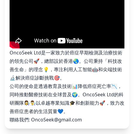
OncoSeek Ltd是一家致力於癌症早期檢測及治療技術
的領先公司🚀，總部設於香港🌏。公司秉持「科技改
善生命」的理念💡，專注利用人工智能🤖和尖端技術
🔬解決癌症診斷挑戰🎯。
公司的使命是透過教育及技術📊降低癌症死亡率📉，
同時推動醫療技術在全球普及🌍。OncoSeek Ltd的科
研團隊👩‍🔬👨‍🔬以卓越專業知識🎓和創新能力🚀，致力改
善癌症患者的生活質量💙。
聯絡我們:
OncoSeek@gmail.com