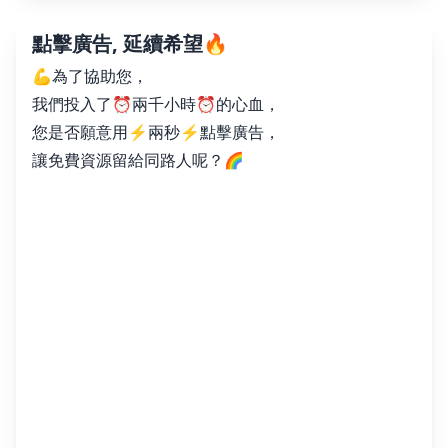
點擊廣告, 延續希望🔥
💪為了協助您，
我們投入了⏰兩千小時⏰的心血，
您是否願意用⚡️兩秒⚡️點擊廣告，
讓免費資源留給同路人呢？🌈