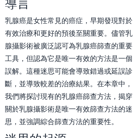
導言
乳腺癌是女性常見的癌症，早期發現對於
有效治療和更好的預後至關重要。儘管乳
腺攝影術被廣泛認可為乳腺癌篩查的重要
工具，但認為它是唯一有效的方法是一個
誤解。這種迷思可能會導致錯過或延誤診
斷，並導致較差的治療結果。在本章中，
我們將探討現有的乳腺癌篩查方法，揭穿
關於乳腺攝影術是唯一有效篩查方法的迷
思，並強調綜合篩查方法的重要性。