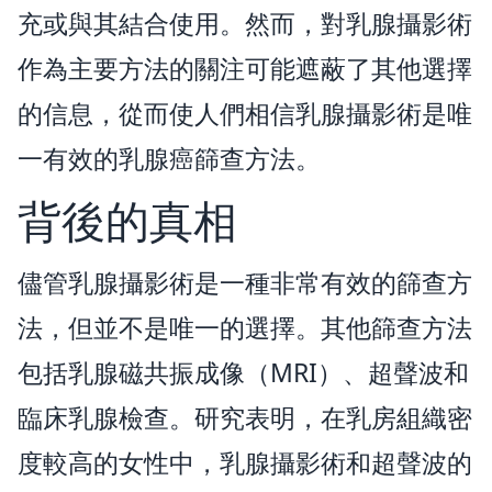
充或與其結合使用。然而，對乳腺攝影術
作為主要方法的關注可能遮蔽了其他選擇
的信息，從而使人們相信乳腺攝影術是唯
一有效的乳腺癌篩查方法。
背後的真相
儘管乳腺攝影術是一種非常有效的篩查方
法，但並不是唯一的選擇。其他篩查方法
包括乳腺磁共振成像（MRI）、超聲波和
臨床乳腺檢查。研究表明，在乳房組織密
度較高的女性中，乳腺攝影術和超聲波的