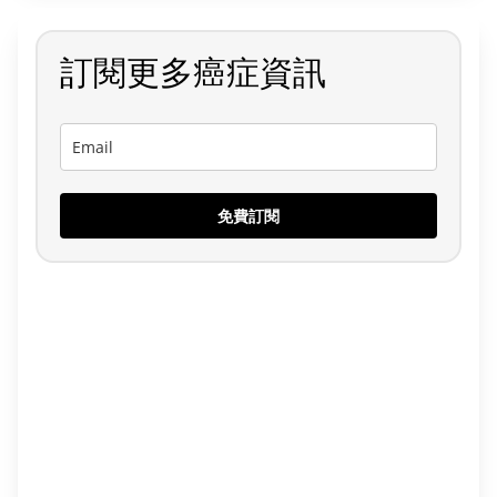
訂閱更多癌症資訊
免費訂閱