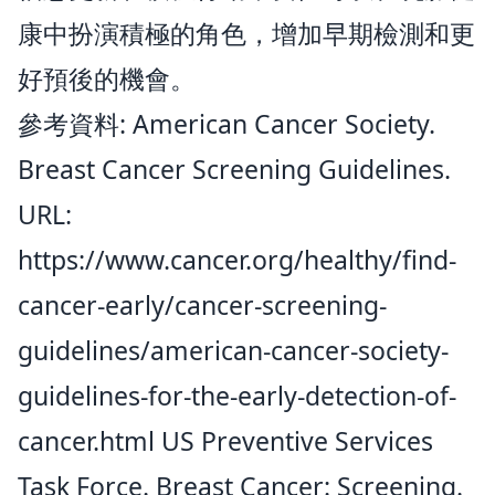
康中扮演積極的角色，增加早期檢測和更
好預後的機會。
參考資料: American Cancer Society.
Breast Cancer Screening Guidelines.
URL:
https://www.cancer.org/healthy/find-
cancer-early/cancer-screening-
guidelines/american-cancer-society-
guidelines-for-the-early-detection-of-
cancer.html
US Preventive Services
Task Force. Breast Cancer: Screening.