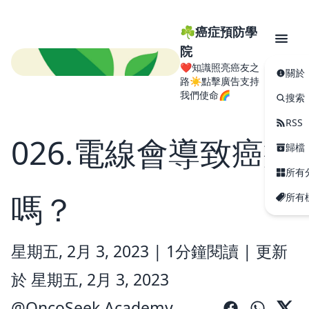
☘️癌症預防學
院
❤️知識照亮癌友之
關於
路☀️點擊廣告支持
我們使命🌈
搜索
RSS
026.電線會導致癌症
歸檔
所有
嗎？
所有
星期五, 2月 3, 2023 |
1分鐘閱讀
|
更新
於 星期五, 2月 3, 2023
@
OncoSeek Academy