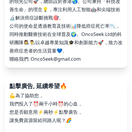
的領先公司🚀，總部設於香港🌏。公司秉持「科技改
善生命」的理念💡，專注利用人工智能🤖和尖端技術
🔬解決癌症診斷挑戰🎯。
公司的使命是透過教育及技術📊降低癌症死亡率📉，
同時推動醫療技術在全球普及🌍。OncoSeek Ltd的科
研團隊👩‍🔬👨‍🔬以卓越專業知識🎓和創新能力🚀，致力改
善癌症患者的生活質量💙。
聯絡我們:
OncoSeek@gmail.com
點擊廣告, 延續希望🔥
💪為了協助您，
我們投入了⏰兩千小時⏰的心血，
您是否願意用⚡️兩秒⚡️點擊廣告，
讓免費資源留給同路人呢？🌈