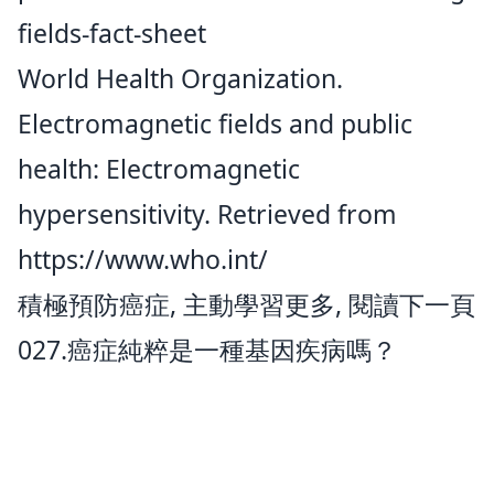
fields-fact-sheet
World Health Organization.
Electromagnetic fields and public
health: Electromagnetic
hypersensitivity. Retrieved from
https://www.who.int/
積極預防癌症, 主動學習更多, 閱讀下一頁
027.癌症純粹是一種基因疾病嗎？