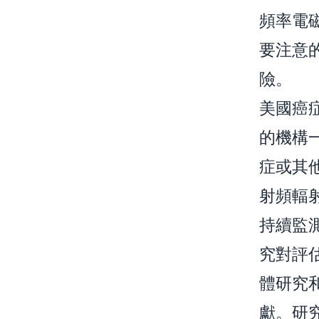
頻率電
要注意
險。
美國癌
的機構
症或其
射頻輻
持續監
究對評
體研究
獻。研