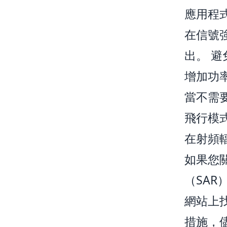
應用程
在信號
出。 
增加功
當不需
飛行模
在射頻
如果您
（SAR
網站上
措施，