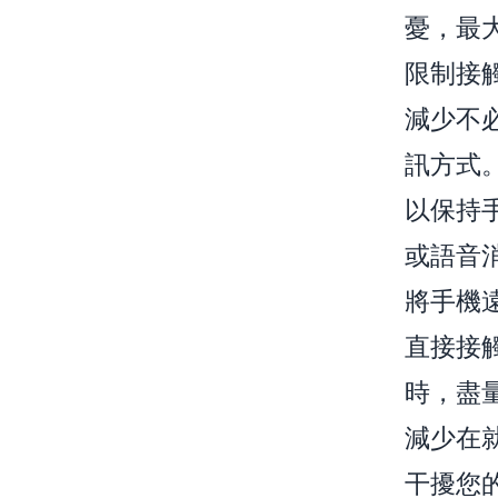
憂，最
限制接
減少不
訊方式
以保持
或語音
將手機
直接接
時，盡
減少在
干擾您