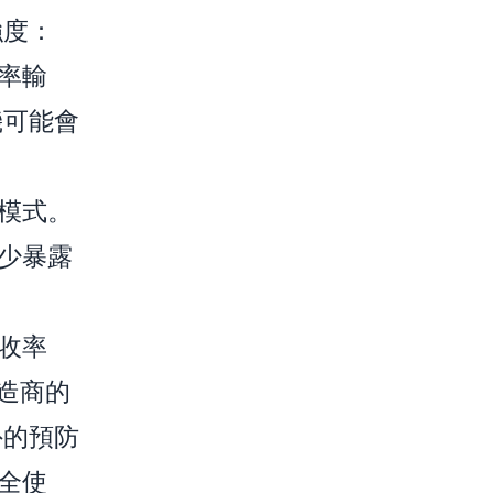
強度：
率輸
機可能會
模式。
少暴露
收率
製造商的
外的預防
全使