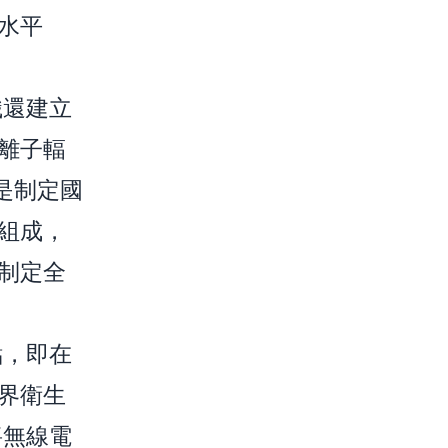
水平
織還建立
離子輻
）是制定國
組成，
制定全
點，即在
界衛生
將無線電