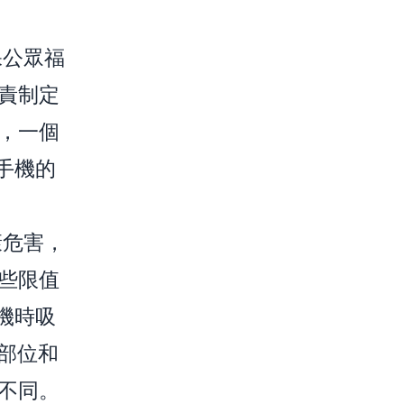
保公眾福
責制定
，一個
手機的
康危害，
些限值
機時吸
體部位和
不同。