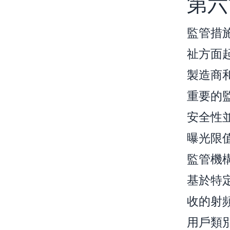
第六
監管措
祉方面
製造商
重要的
安全性
曝光限
監管機
基於特
收的射
用戶類