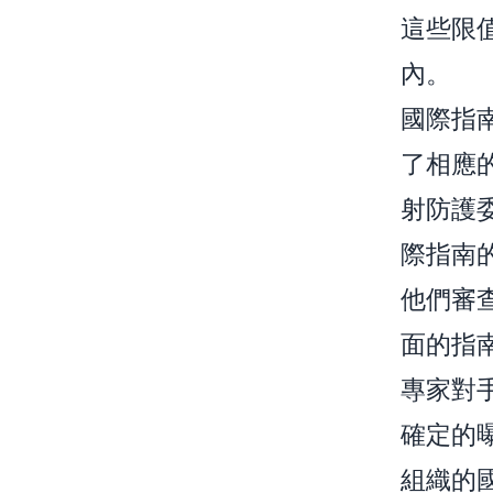
這些限
內。
國際指
了相應
射防護委
際指南
他們審
面的指
專家對
確定的
組織的