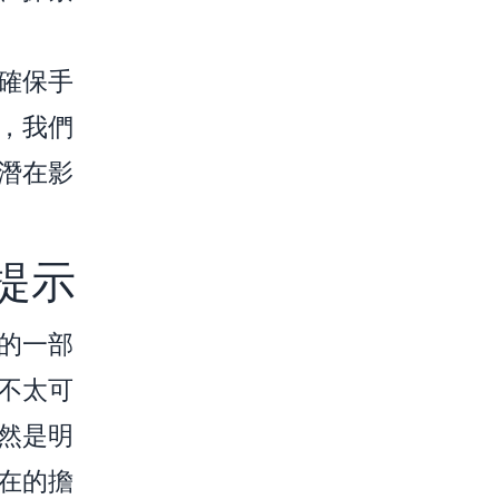
確保手
，我們
潛在影
提示
的一部
不太可
然是明
在的擔