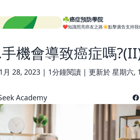
☘️癌症預防學院
❤️知識照亮癌友之路☀️點擊廣告支持我
0.手機會導致癌症嗎?(II
月 28, 2023 |
1分鐘閱讀
|
更新於 星期六, 1
Seek Academy