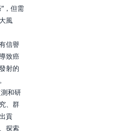
”，但需
大風
有信譽
導致癌
發射的
。
監測和研
究、群
出貢
、探索