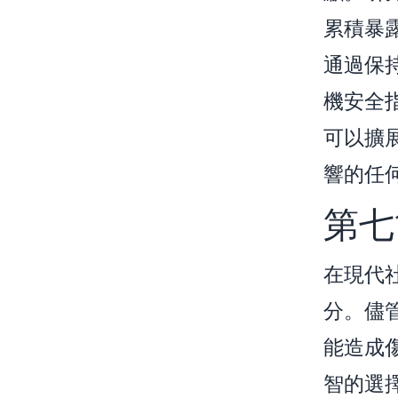
累積暴
通過保
機安全
可以擴
響的任
第七
在現代
分。儘
能造成
智的選