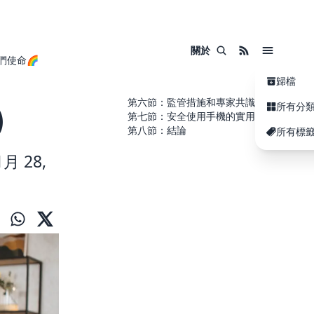
關於
們使命🌈
歸檔
第六節：監管措施和專家共識
)
所有分
第七節：安全使用手機的實用提示
第八節：結論
所有標
月 28,