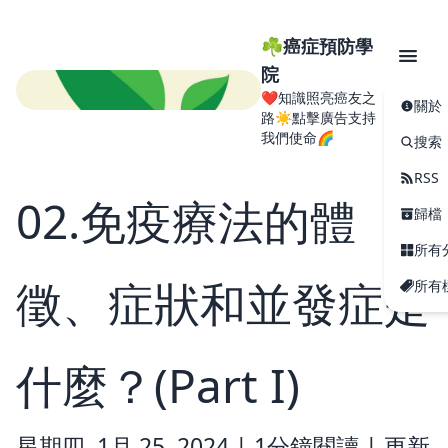
☘️癌症預防學
院
❤️知識照亮癌友之
關於
路☀️點擊廣告支持
我們使命🌈
搜索
RSS
02.免疫療法的體
歸檔
所有
徵、症狀和並發症是
所有
什麼？(Part I)
星期四, 1月 25, 2024 |
1分鐘閱讀
|
更新