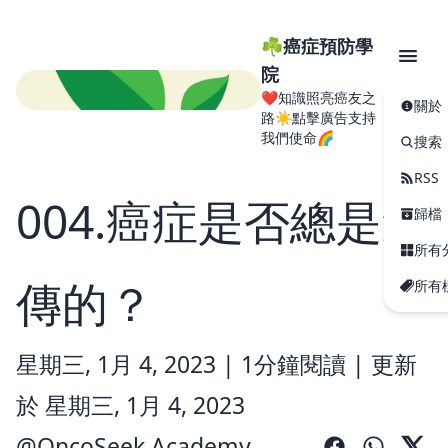
☘️癌症預防學
院
❤️知識照亮癌友之
關於
路☀️點擊廣告支持
我們使命🌈
搜索
RSS
004.癌症是否總是遺
歸檔
所有
傳的？
所有
星期三, 1月 4, 2023 |
1分鐘閱讀
|
更新
於 星期三, 1月 4, 2023
@
OncoSeek Academy