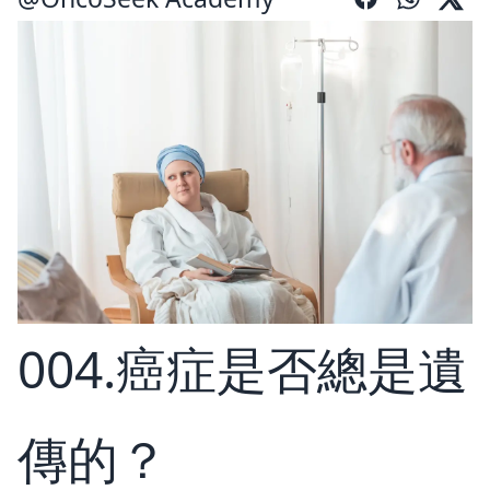
004.癌症是否總是遺
傳的？