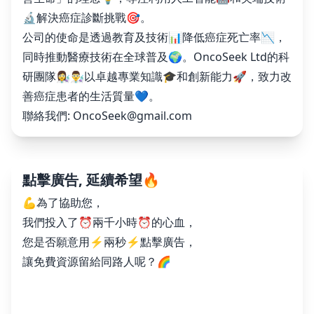
🔬解決癌症診斷挑戰🎯。
公司的使命是透過教育及技術📊降低癌症死亡率📉，
同時推動醫療技術在全球普及🌍。OncoSeek Ltd的科
研團隊👩‍🔬👨‍🔬以卓越專業知識🎓和創新能力🚀，致力改
善癌症患者的生活質量💙。
聯絡我們:
OncoSeek@gmail.com
點擊廣告, 延續希望🔥
💪為了協助您，
我們投入了⏰兩千小時⏰的心血，
您是否願意用⚡️兩秒⚡️點擊廣告，
讓免費資源留給同路人呢？🌈