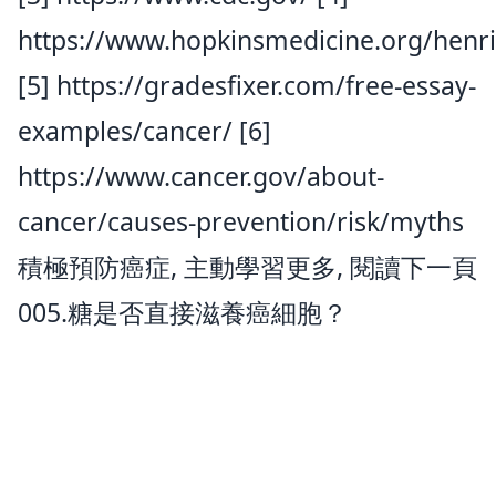
https://www.hopkinsmedicine.org/henri
[5]
https://gradesfixer.com/free-essay-
examples/cancer/
[6]
https://www.cancer.gov/about-
cancer/causes-prevention/risk/myths
積極預防癌症, 主動學習更多, 閱讀下一頁
005.糖是否直接滋養癌細胞？