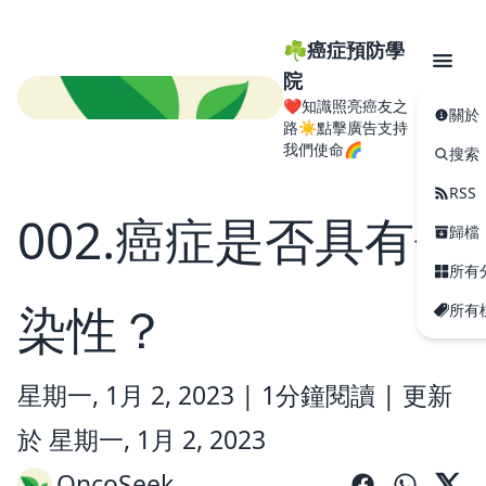
☘️癌症預防學
院
❤️知識照亮癌友之
關於
路☀️點擊廣告支持
我們使命🌈
搜索
RSS
002.癌症是否具有傳
歸檔
所有
染性？
所有
星期一, 1月 2, 2023 |
1分鐘閱讀
|
更新
於 星期一, 1月 2, 2023
OncoSeek