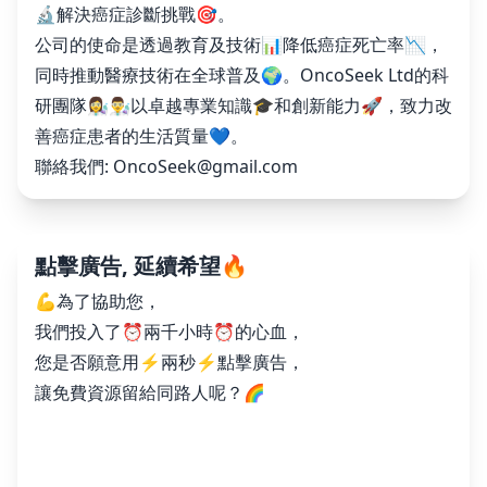
🔬解決癌症診斷挑戰🎯。
公司的使命是透過教育及技術📊降低癌症死亡率📉，
同時推動醫療技術在全球普及🌍。OncoSeek Ltd的科
研團隊👩‍🔬👨‍🔬以卓越專業知識🎓和創新能力🚀，致力改
善癌症患者的生活質量💙。
聯絡我們:
OncoSeek@gmail.com
點擊廣告, 延續希望🔥
💪為了協助您，
我們投入了⏰兩千小時⏰的心血，
您是否願意用⚡️兩秒⚡️點擊廣告，
讓免費資源留給同路人呢？🌈