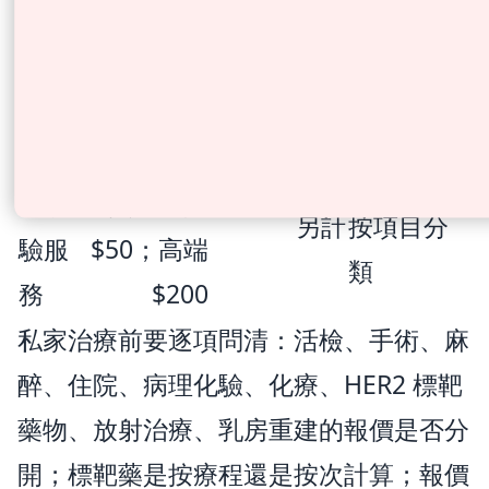
射影
$250；高
$1,600；高
CT 等按分
像服
階 $500
階 $4,700
類收費
務
病理
基礎免
活檢病理
學檢
費；進階
另計
按項目分
驗服
$50；高端
類
務
$200
私家治療前要逐項問清：活檢、手術、麻
醉、住院、病理化驗、化療、HER2 標靶
藥物、放射治療、乳房重建的報價是否分
開；標靶藥是按療程還是按次計算；報價