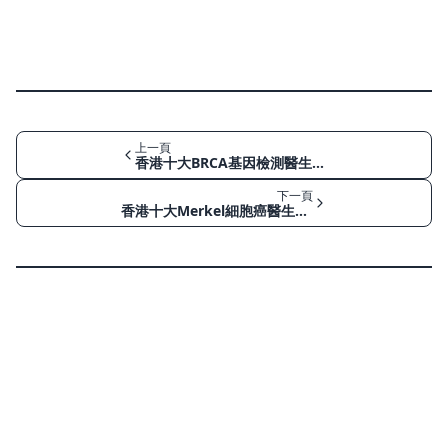
上一頁
香港十大BRCA基因檢測醫生排名：遺傳性乳癌/卵巢癌風險評估與管理
下一頁
香港十大Merkel細胞癌醫生排名：由快速生長皮膚結節到罕見侵襲性皮膚癌