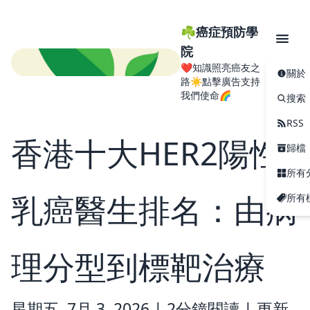
☘️癌症預防學
院
❤️知識照亮癌友之
關於
路☀️點擊廣告支持
我們使命🌈
搜索
RSS
香港十大HER2陽性
歸檔
所有
乳癌醫生排名：由病
所有
理分型到標靶治療
星期五, 7月 3, 2026 |
2分鐘閱讀
|
更新