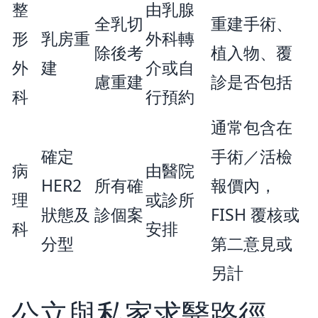
整
由乳腺
全乳切
重建手術、
形
乳房重
外科轉
除後考
植入物、覆
外
建
介或自
慮重建
診是否包括
科
行預約
通常包含在
確定
手術／活檢
病
由醫院
HER2
所有確
報價內，
理
或診所
狀態及
診個案
FISH 覆核或
科
安排
分型
第二意見或
另計
公立與私家求醫路徑