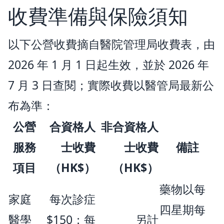
收費準備與保險須知
以下公營收費摘自醫院管理局收費表，由
2026 年 1 月 1 日起生效，並於 2026 年
7 月 3 日查閱；實際收費以醫管局最新公
布為準：
公營
合資格人
非合資格人
服務
士收費
士收費
備註
項目
（HK$）
（HK$）
藥物以每
家庭
每次診症
四星期每
醫學
$150；每
另計