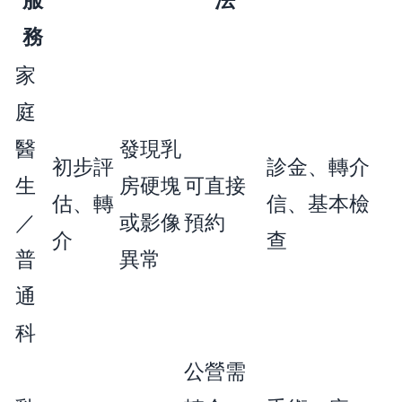
務
家
庭
醫
發現乳
初步評
診金、轉介
生
房硬塊
可直接
估、轉
信、基本檢
／
或影像
預約
介
查
普
異常
通
科
公營需