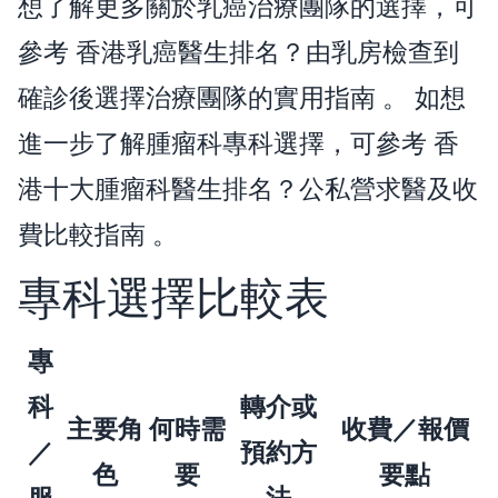
想了解更多關於乳癌治療團隊的選擇，可
參考
香港乳癌醫生排名？由乳房檢查到
確診後選擇治療團隊的實用指南
。 如想
進一步了解腫瘤科專科選擇，可參考
香
港十大腫瘤科醫生排名？公私營求醫及收
費比較指南
。
專科選擇比較表
專
科
轉介或
主要角
何時需
收費／報價
／
預約方
色
要
要點
服
法