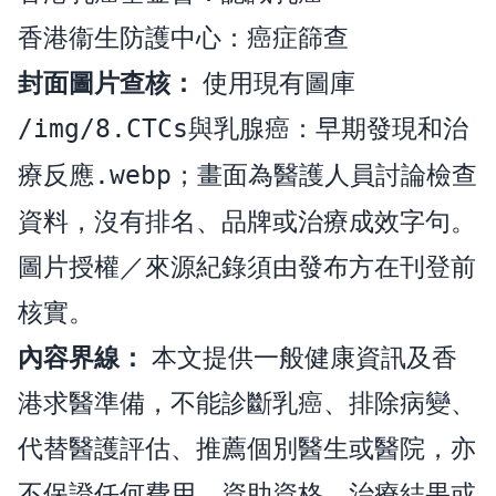
香港衞生防護中心：
癌症篩查
封面圖片查核：
使用現有圖庫
/img/8.CTCs與乳腺癌：早期發現和治
；畫面為醫護人員討論檢查
療反應.webp
資料，沒有排名、品牌或治療成效字句。
圖片授權／來源紀錄須由發布方在刊登前
核實。
內容界線：
本文提供一般健康資訊及香
港求醫準備，不能診斷乳癌、排除病變、
代替醫護評估、推薦個別醫生或醫院，亦
不保證任何費用、資助資格、治療結果或