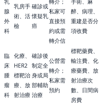
乳
轉介；
手術、麻
乳房手
確診或
腺
私家可
醉、病理、
術、活
懷疑乳
外
直接預
重建是否分
檢
癌
科
約或需
項收費
轉介信
標靶藥費、
臨
化療、
確診後
公營需
輸注費、化
床
HER2
制定全
轉介；
療藥費、放
腫
標靶治
身或局
私家需
射治療次
瘤
療、放
部輔助
預約
數、日間病
科
射治療
治療
房費