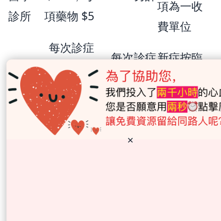
項為一收
診所
項藥物 $5
費單位
每次診症
每次診症
新症按臨
專科
$250；每
$850；每項
床情況分
門診
項藥物
藥物 $90
流
$20
危殆／危
急症
×
每次 $400
每次 $2,100
急分流可
室
獲豁免
非緊
基本免
基本
乳房影
急放
費；中階
$400；中階
像、MRI、