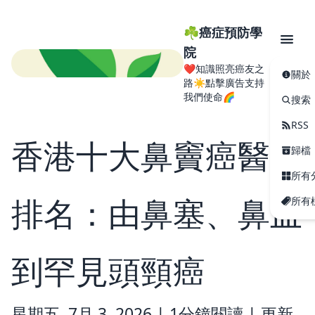
☘️癌症預防學
院
❤️知識照亮癌友之
關於
路☀️點擊廣告支持
我們使命🌈
搜索
RSS
香港十大鼻竇癌醫生
歸檔
所有
排名：由鼻塞、鼻血
所有
到罕見頭頸癌
星期五, 7月 3, 2026 |
1分鐘閱讀
|
更新