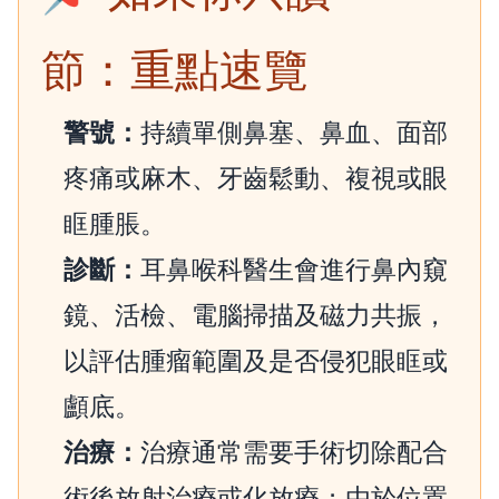
節：重點速覽
警號：
持續單側鼻塞、鼻血、面部
疼痛或麻木、牙齒鬆動、複視或眼
眶腫脹。
診斷：
耳鼻喉科醫生會進行鼻內窺
鏡、活檢、電腦掃描及磁力共振，
以評估腫瘤範圍及是否侵犯眼眶或
顱底。
治療：
治療通常需要手術切除配合
術後放射治療或化放療；由於位置