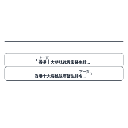
上一頁
香港十大膀胱鏡異常醫生排名：乳頭狀瘤與原位癌的追蹤策略
下一頁
香港十大扁桃腺癌醫生排名：由喉嚨痛、頸腫塊到口咽癌