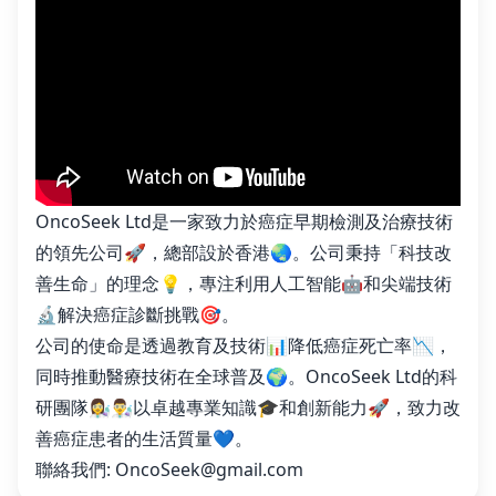
OncoSeek Ltd是一家致力於癌症早期檢測及治療技術
的領先公司🚀，總部設於香港🌏。公司秉持「科技改
善生命」的理念💡，專注利用人工智能🤖和尖端技術
🔬解決癌症診斷挑戰🎯。
公司的使命是透過教育及技術📊降低癌症死亡率📉，
同時推動醫療技術在全球普及🌍。OncoSeek Ltd的科
研團隊👩‍🔬👨‍🔬以卓越專業知識🎓和創新能力🚀，致力改
善癌症患者的生活質量💙。
聯絡我們:
OncoSeek@gmail.com