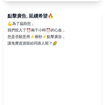
點擊廣告, 延續希望🔥
💪為了協助您，
我們投入了⏰兩千小時⏰的心血，
您是否願意用⚡️兩秒⚡️點擊廣告，
讓免費資源留給同路人呢？🌈