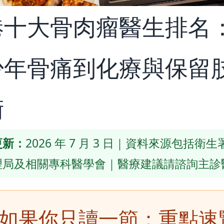
港十大骨肉瘤醫生排名
少年骨痛到化療與保留
術
更新：
2026 年 7 月 3 日｜資料來源包括衛
理局及相關專科醫學會｜醫療建議請諮詢主診
 如果你只讀一節：重點速