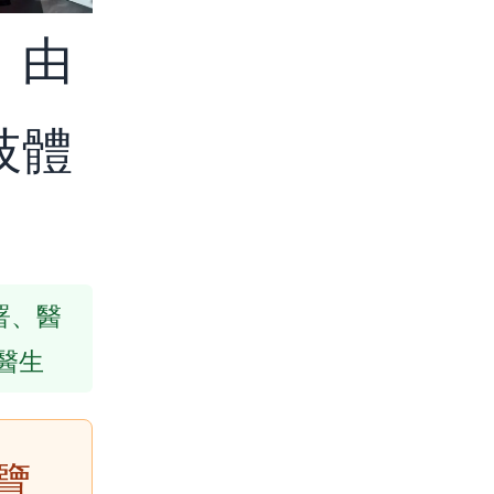
：由
肢體
生署、醫
醫生
覽