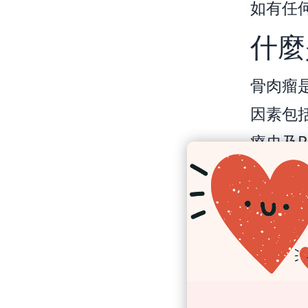
如有任
什麼
骨肉瘤
因素包
療史及
身體檢
患者和
到具備
隊。