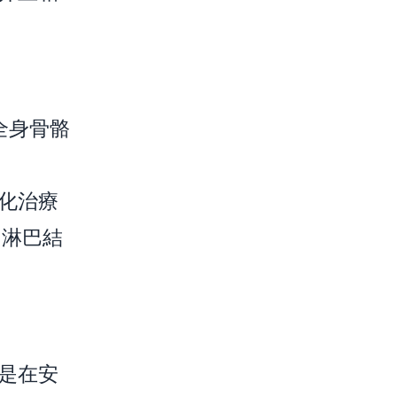
全身骨骼
化治療
、淋巴結
是在安