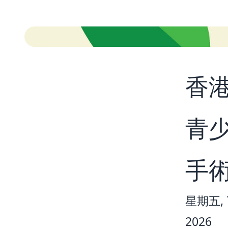
香
青
手
星期五, 7
2026