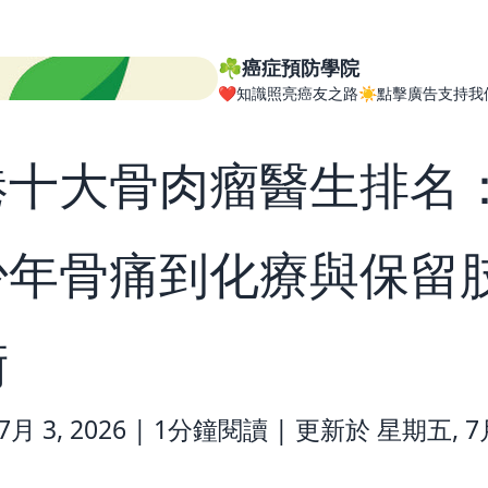
☘️癌症預防學院
❤️知識照亮癌友之路☀️點擊廣告支持我
港十大骨肉瘤醫生排名
少年骨痛到化療與保留
術
月 3, 2026 |
1分鐘閱讀
|
更新於 星期五, 7月