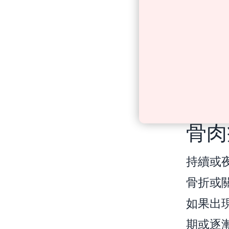
骨肉
持續或
骨折或
如果出
期或逐