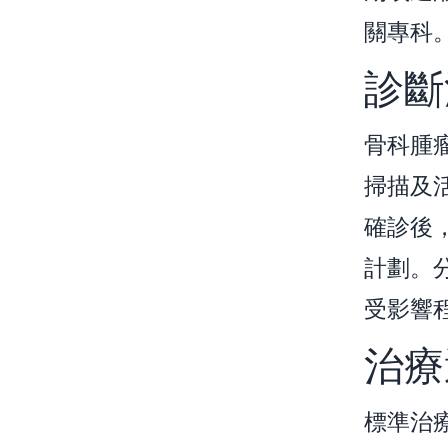
關專科
診斷
骨科腫
掃描及
確診後
計劃。
受影響
治療
標準治