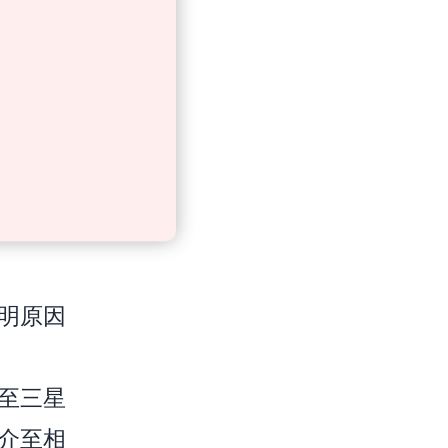
明原因
至三星
介至相