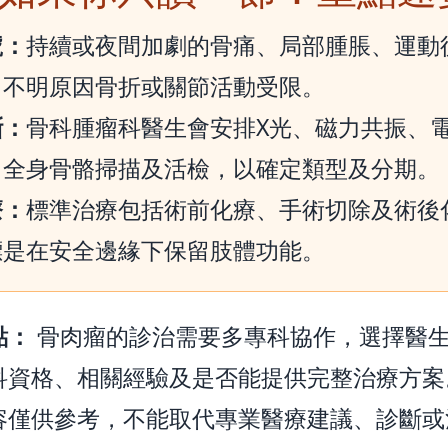
號：
持續或夜間加劇的骨痛、局部腫脹、運動
、不明原因骨折或關節活動受限。
斷：
骨科腫瘤科醫生會安排X光、磁力共振、
、全身骨骼掃描及活檢，以確定類型及分期。
療：
標準治療包括術前化療、手術切除及術後
標是在安全邊緣下保留肢體功能。
點：
骨肉瘤的診治需要多專科協作，選擇醫
科資格、相關經驗及是否能提供完整治療方案
容僅供參考，不能取代專業醫療建議、診斷或