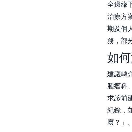
全邊緣
治療方
期及個
務，部
如何
建議轉
腫瘤科
求診前
紀錄，
麼？」