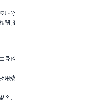
癌症分
相關服
由骨科
及用藥
麼？」