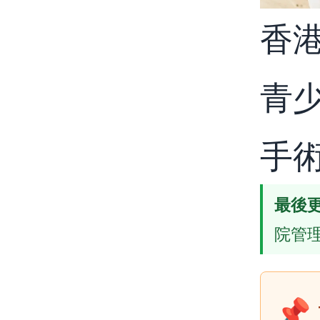
香
青
手
最後
院管
