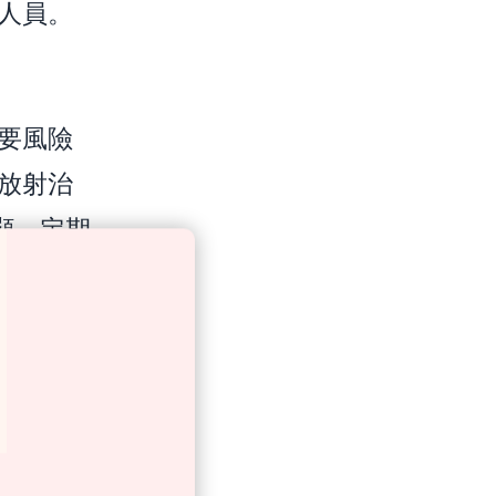
人員。
要風險
放射治
顯，定期
的是找
科團