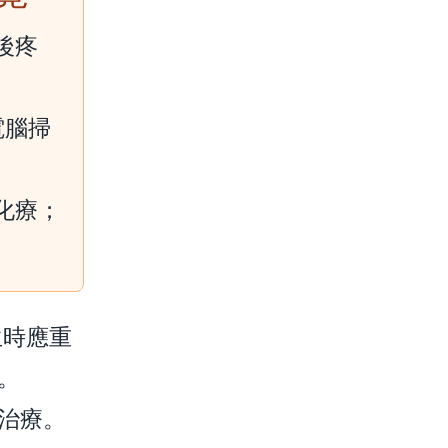
後疼
電腦掃
化療；
生時應重
。
治療。