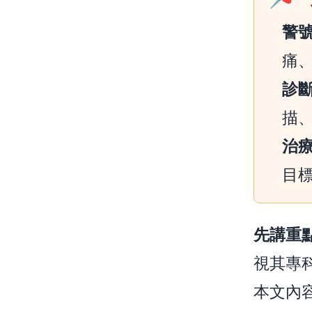
警
痛
診
描
治
目
先講重
視其專
本文內