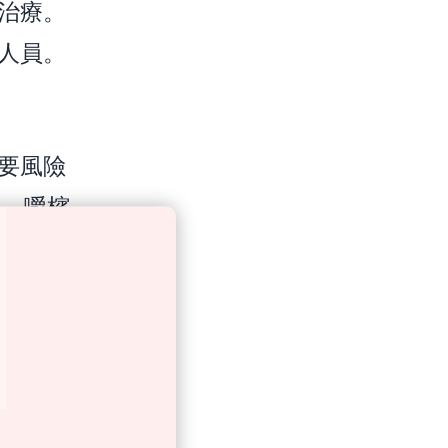
治療。
人員。
要風險
）、嚼檳
身體檢
的是找
科團