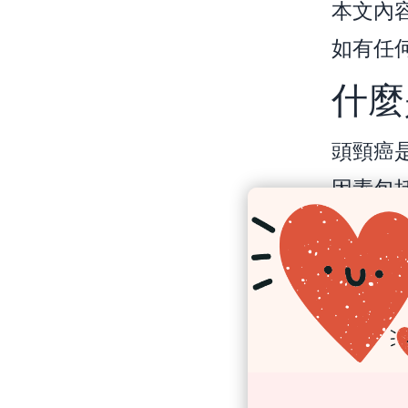
本文內
如有任
什麼
頭頸癌
因素包
榔及某
查及對
患者和
到具備
隊。