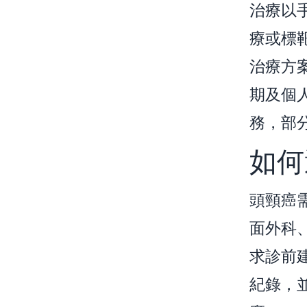
治療以
療或標
治療方
期及個
務，部
如何
頭頸癌
面外科
求診前
紀錄，