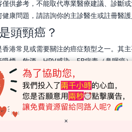
容僅供參考，不能取代專業醫療建議、診斷或
何健康問題，請諮詢你的主診醫生或註冊醫護
是頭頸癌？
是香港常見或需要關注的癌症類型之一。其主
括吸煙、飲酒、HPV感染、EB病毒（鼻咽癌
些遺傳因素。由於早期症狀可能不明顯，定期
異常信號保持警覺非常重要。
家屬常關心「哪位醫生最好」，但其實更關鍵
相關專科資格、能夠提供完整診治方案的多專
×