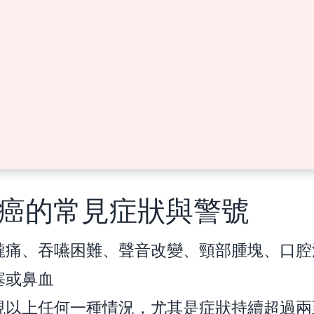
癌的常見症狀與警號
嚨痛、吞嚥困難、聲音改變、頸部腫塊、口腔
塞或鼻血
現以上任何一種情況，尤其是症狀持續超過兩