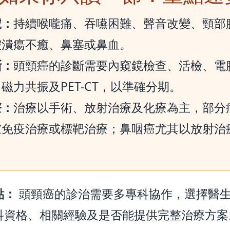
號：
持續喉嚨痛、吞嚥困難、聲音改變、頸部
腔潰瘍不癒、鼻塞或鼻血。
斷：
頭頸癌的診斷需要內窺鏡檢查、活檢、電
磁力共振及PET-CT，以準確分期。
療：
治療以手術、放射治療及化療為主，部分
慮免疫治療或標靶治療；鼻咽癌尤其以放射治
。
點：
頭頸癌的診治需要多專科協作，選擇醫
科資格、相關經驗及是否能提供完整治療方案