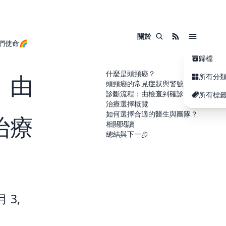
關於
們使命🌈
歸檔
什麼是頭頸癌？
：由
所有分
頭頸癌的常見症狀與警號
診斷流程：由檢查到確診
所有標
治療選擇概覽
如何選擇合適的醫生與團隊？
治療
相關閱讀
總結與下一步
 3,