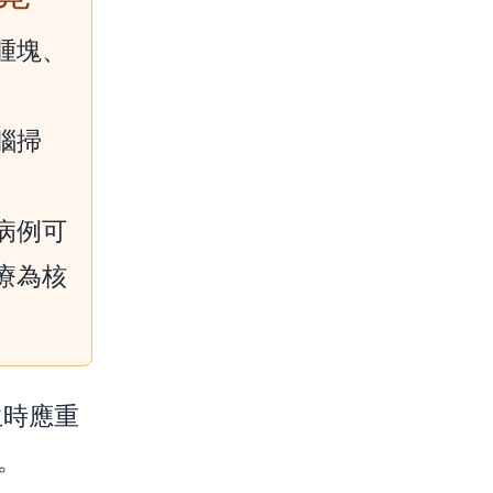
腫塊、
腦掃
病例可
療為核
生時應重
。