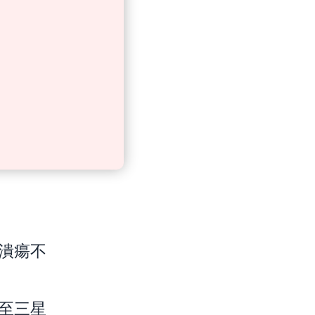
潰瘍不
至三星