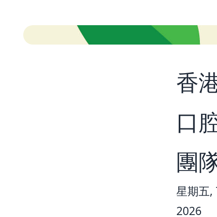
香
口
團
星期五, 7
2026