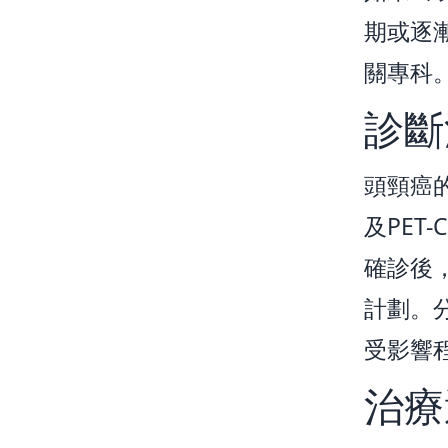
期或逐
關專科
診斷
頭頸癌
及PET
確診後
計劃。
受影響
治療