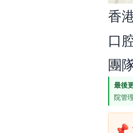
香
口
團
最後
院管
