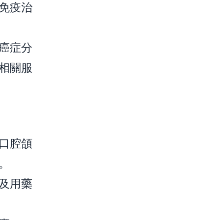
免疫治
癌症分
相關服
口腔頜
。
及用藥