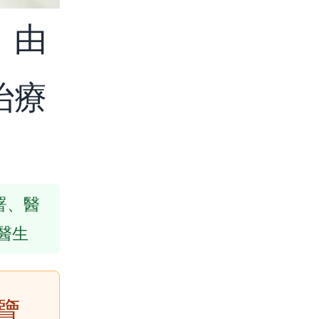
：由
治療
生署、醫
醫生
覽