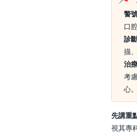
警
口
診
描、
治
考
心
先講重
視其專