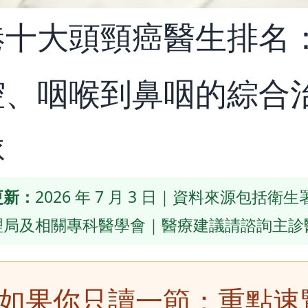
港十大頭頸癌醫生排名
腔、咽喉到鼻咽的綜合
隊
更新：
2026 年 7 月 3 日｜資料來源包括衛
理局及相關專科醫學會｜醫療建議請諮詢主診
 如果你只讀一節：重點速