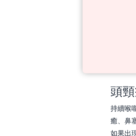
頭頸
持續喉
癒、鼻
如果出