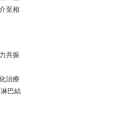
介至相
力共振
化治療
、淋巴結