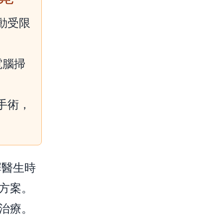
動受限
電腦掃
。
手術，
擇醫生時
方案。
治療。