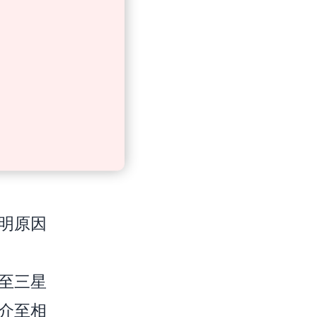
明原因
至三星
介至相