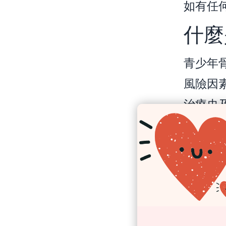
如有任
什麼
青少年
風險因
治療史
能不明
患者和
到具備
隊。