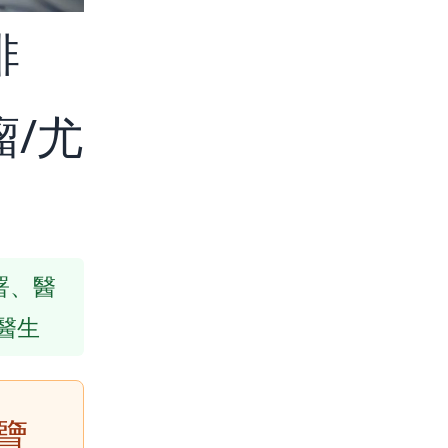
排
/尤
生署、醫
醫生
覽