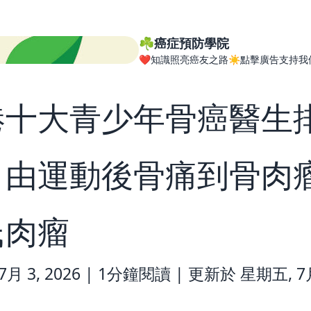
☘️癌症預防學院
❤️知識照亮癌友之路☀️點擊廣告支持我
港十大青少年骨癌醫生
：由運動後骨痛到骨肉瘤
氏肉瘤
月 3, 2026 |
1分鐘閱讀
|
更新於 星期五, 7月