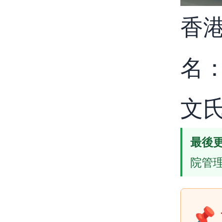
香
名
文
最後
院管
