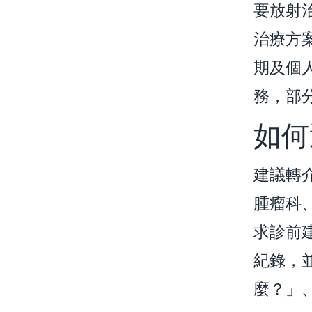
要放射
治療方
期及個
務，部
如何
建議轉
腫瘤科
求診前
紀錄，
麼？」