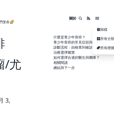
關於
們使命🌈
歸檔
什麼是青少年骨癌？
排
所有分
青少年骨癌的常見症狀與警號
診斷流程：由檢查到確診
所有標
治療選擇概覽
如何選擇合適的醫生與團隊？
/尤
相關閱讀
總結與下一步
 3,