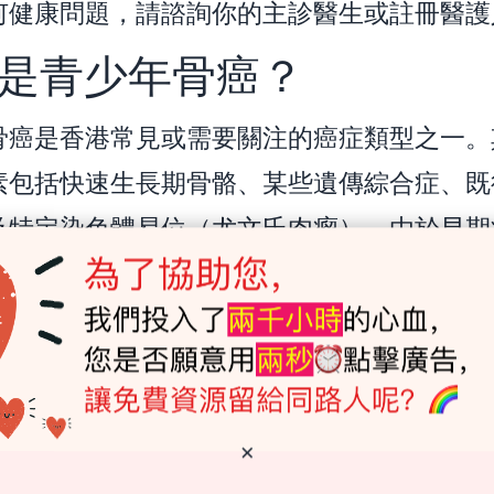
何健康問題，請諮詢你的主診醫生或註冊醫護
是青少年骨癌？
骨癌是香港常見或需要關注的癌症類型之一。
素包括快速生長期骨骼、某些遺傳綜合症、既
及特定染色體易位（尤文氏肉瘤）。由於早期
顯，定期身體檢查及對異常信號保持警覺非常
家屬常關心「哪位醫生最好」，但其實更關鍵
相關專科資格、能夠提供完整診治方案的多專
×