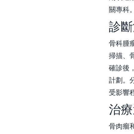
關專科
診斷
骨科腫
掃描、
確診後
計劃。
受影響
治療
骨肉瘤