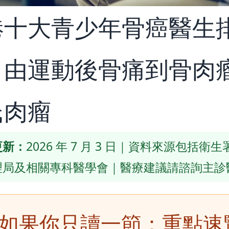
港十大青少年骨癌醫生
：由運動後骨痛到骨肉瘤
氏肉瘤
更新：
2026 年 7 月 3 日｜資料來源包括衛
理局及相關專科醫學會｜醫療建議請諮詢主診
 如果你只讀一節：重點速