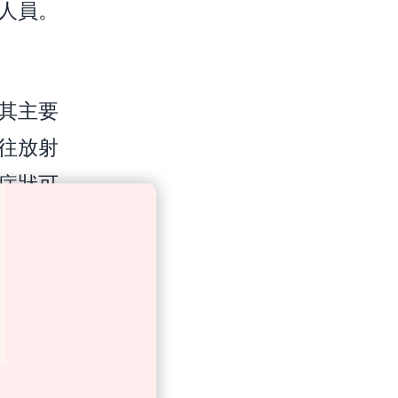
人員。
其主要
往放射
症狀可
重要。
的是找
科團