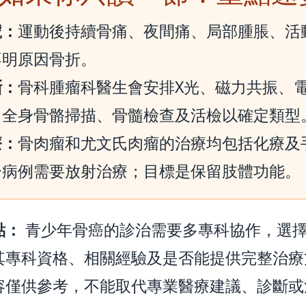
號：
運動後持續骨痛、夜間痛、局部腫脹、活
不明原因骨折。
斷：
骨科腫瘤科醫生會安排X光、磁力共振、
、全身骨骼掃描、骨髓檢查及活檢以確定類型
療：
骨肉瘤和尤文氏肉瘤的治療均包括化療及
分病例需要放射治療；目標是保留肢體功能。
點：
青少年骨癌的診治需要多專科協作，選
其專科資格、相關經驗及是否能提供完整治療
容僅供參考，不能取代專業醫療建議、診斷或