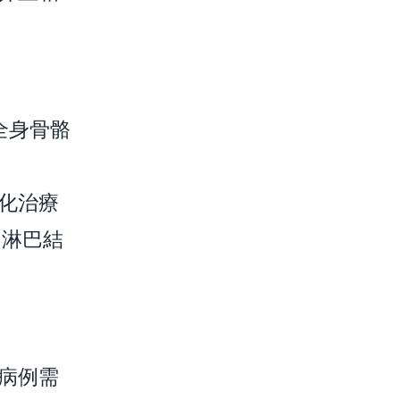
全身骨骼
化治療
、淋巴結
病例需