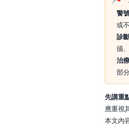
警
或
診
描
治
部
先講重
應重視
本文內