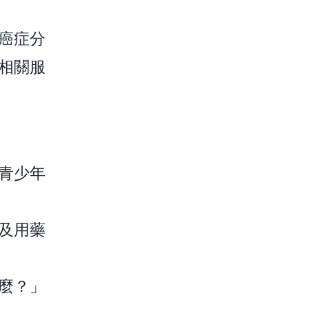
癌症分
相關服
青少年
及用藥
麼？」