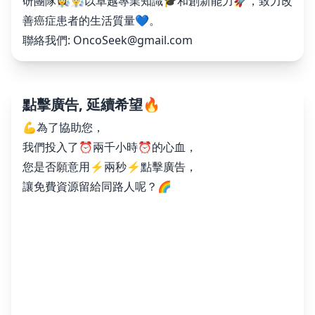
研團隊👩‍🔬👨‍🔬以卓越專業知識🎓和創新能力🚀，致力改
善癌症患者的生活質量💙。
聯絡我們:
OncoSeek@gmail.com
點擊廣告, 延續希望🔥
💪為了協助您，
我們投入了⏰兩千小時⏰的心血，
您是否願意用⚡️兩秒⚡️點擊廣告，
讓免費資源留給同路人呢？🌈