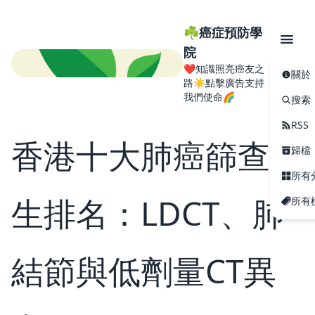
☘️癌症預防學
院
❤️知識照亮癌友之
關於
路☀️點擊廣告支持
我們使命🌈
搜索
RSS
香港十大肺癌篩查醫
歸檔
所有
生排名：LDCT、肺
所有
結節與低劑量CT異