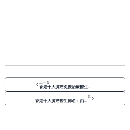
上一頁
香港十大肺癌免疫治療醫生排名：PD-L1表現與第一線用藥策略
下一頁
香港十大肺癌醫生排名：由持續咳嗽、咳血到肺腺癌/小細胞肺癌治療選擇