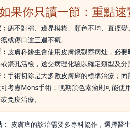
 如果你只讀一節：重點速
號：
痣不對稱、邊界模糊、顏色不均、直徑變
潰瘍或傷口逾三週不癒。
斷：
皮膚科醫生會使用皮膚鏡觀察病灶，必要
除或鑽孔活檢，送交病理化驗以確定類型及分
療：
手術切除是大多數皮膚癌的標準治療；面
置可考慮Mohs手術；晚期黑色素瘤則可能使
療或免疫治療。
點：
皮膚癌的診治需要多專科協作，選擇醫