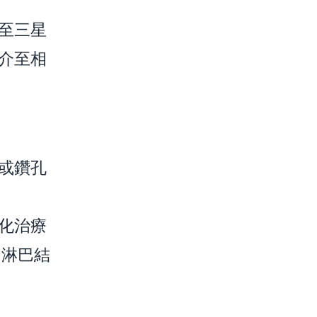
至三星
介至相
或鑽孔
化治療
、淋巴結