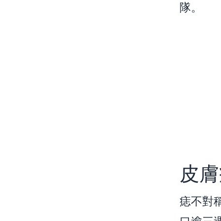
隊。
皮膚
痣不對