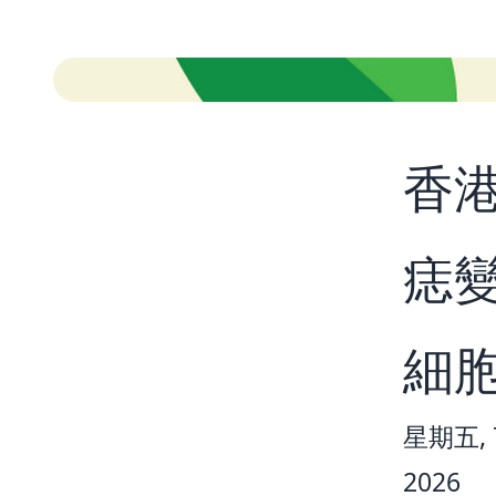
香
痣
細
星期五, 7
2026