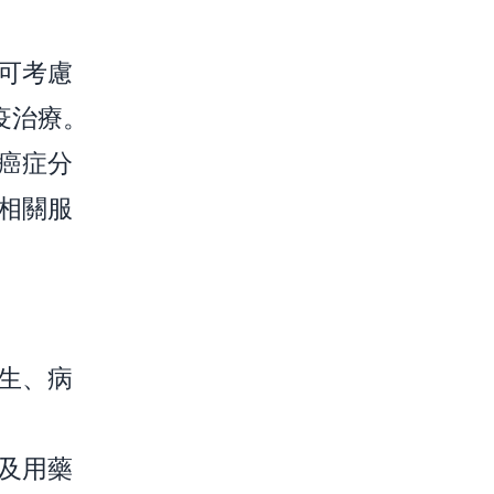
可考慮
疫治療。
癌症分
相關服
生、病
及用藥