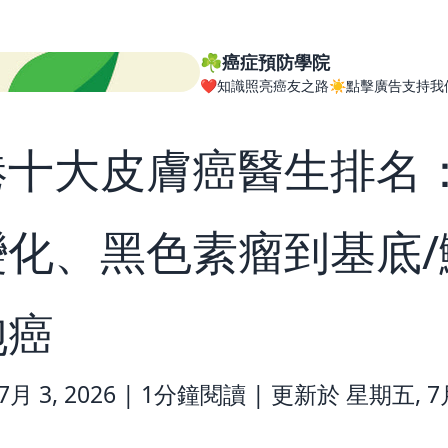
☘️癌症預防學院
❤️知識照亮癌友之路☀️點擊廣告支持我
港十大皮膚癌醫生排名
變化、黑色素瘤到基底/
胞癌
月 3, 2026 |
1分鐘閱讀
|
更新於 星期五, 7月