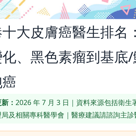
港十大皮膚癌醫生排名
變化、黑色素瘤到基底/
胞癌
更新：
2026 年 7 月 3 日｜資料來源包括衛
理局及相關專科醫學會｜醫療建議請諮詢主診