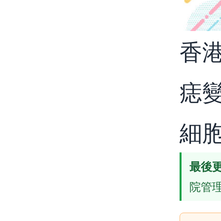
香
痣
細
最後
院管