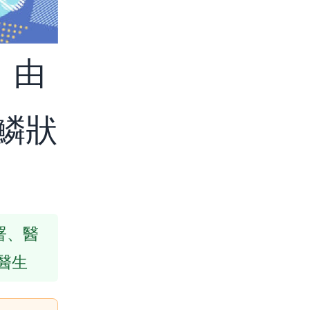
：由
鱗狀
生署、醫
醫生