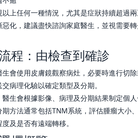
週不癒
現以上任何一種情況，尤其是症狀持續超過兩
漸惡化，建議盡快諮詢家庭醫生，並視需要轉
。
流程：由檢查到確診
醫生會使用皮膚鏡觀察病灶，必要時進行切除
送交病理化驗以確定類型及分期。
，醫生會根據影像、病理及分期結果制定個人
分期方法通常包括TNM系統，評估腫瘤大小
程度及是否有遠端轉移。