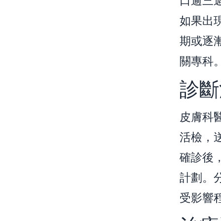
口逾三
如果出
期或逐
關專科
診斷
皮膚科
活檢，
確診後
計劃。
受影響