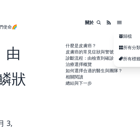
關於
們使命🌈
歸檔
什麼是皮膚癌？
：由
所有分
皮膚癌的常見症狀與警號
診斷流程：由檢查到確診
所有標
治療選擇概覽
如何選擇合適的醫生與團隊？
鱗狀
相關閱讀
總結與下一步
 3,