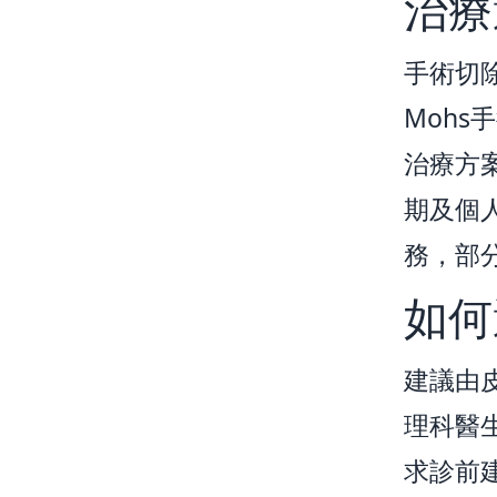
治療
手術切
Moh
治療方
期及個
務，部
如何
建議由
理科醫
求診前