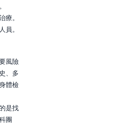
。
治療。
人員。
要風險
史、多
身體檢
的是找
科團