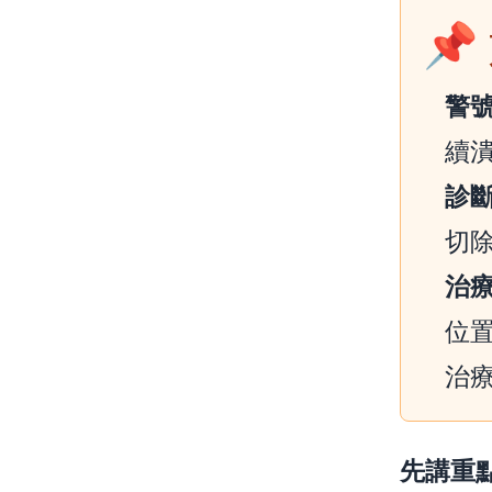

警
續
診
切
治
位
治
先講重