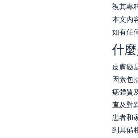
視其專
本文內
如有任
什麼
皮膚癌
因素包
痣體質
查及對
患者和
到具備