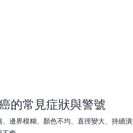
癌的常見症狀與警號
稱、邊界模糊、顏色不均、直徑變大、持續潰