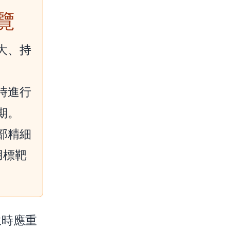
覽
大、持
時進行
期。
部精細
用標靶
生時應重