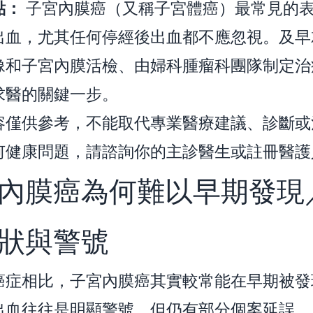
點：
子宮內膜癌（又稱子宮體癌）最常見的
出血，尤其任何停經後出血都不應忽視。及早
像和子宮內膜活檢、由婦科腫瘤科團隊制定治
求醫的關鍵一步。
容僅供參考，不能取代專業醫療建議、診斷或
何健康問題，請諮詢你的主診醫生或註冊醫護
內膜癌為何難以早期發現
狀與警號
癌症相比，子宮內膜癌其實較常能在早期被發
出血往往是明顯警號。但仍有部分個案延誤，