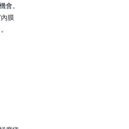
機會。
宮內膜
。