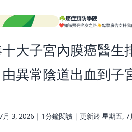
☘️癌症預防學院
❤️知識照亮癌友之路☀️點擊廣告支持我
港十大子宮內膜癌醫生
：由異常陰道出血到子
月 3, 2026 |
1分鐘閱讀
|
更新於 星期五, 7月