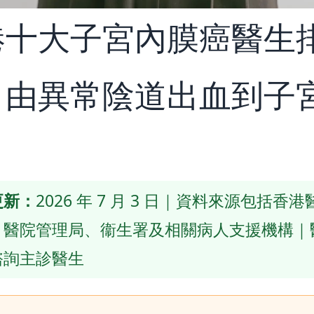
港十大子宮內膜癌醫生
：由異常陰道出血到子
更新：
2026 年 7 月 3 日｜資料來源包括香
、醫院管理局、衞生署及相關病人支援機構｜
諮詢主診醫生