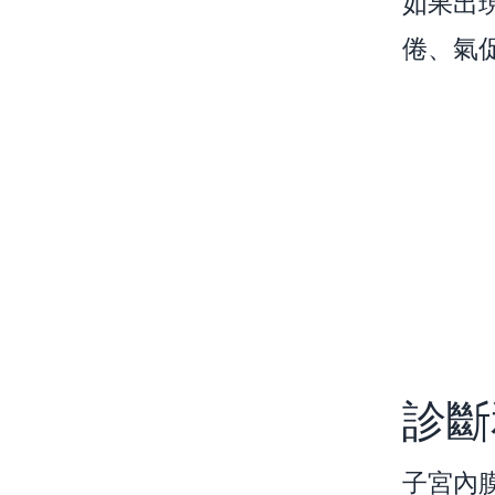
如果出
倦、氣
診斷
子宮內