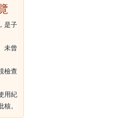
覽
，是子
、未曾
。
鏡檢查
使用紀
批核。