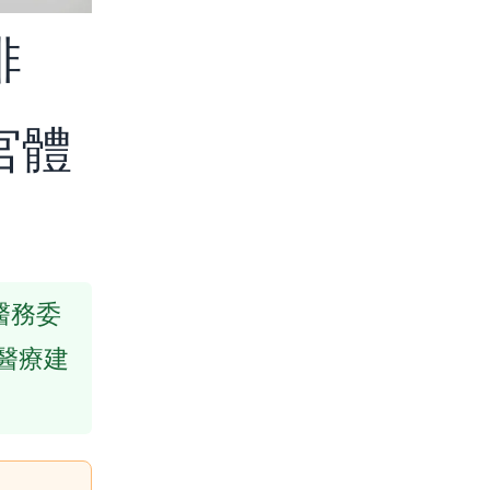
排
宮體
港醫務委
醫療建