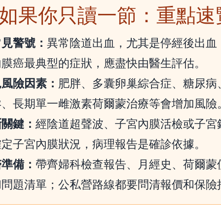
 如果你只讀一節：重點速
常見警號：
異常陰道出血，尤其是停經後出血
內膜癌最典型的症狀，應盡快由醫生評估。
見風險因素：
肥胖、多囊卵巢綜合症、糖尿病
孕、長期單一雌激素荷爾蒙治療等會增加風險
斷關鍵：
經陰道超聲波、子宮內膜活檢或子宮
確定子宮內膜狀況，病理報告是確診依據。
醫準備：
帶齊婦科檢查報告、月經史、荷爾蒙
和問題清單；公私營路線都要問清報價和保險