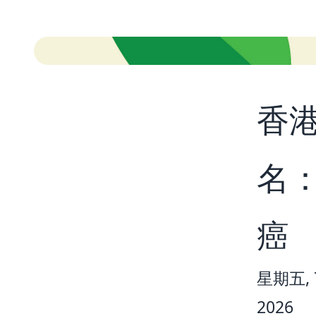
香
名
癌
星期五, 7
2026