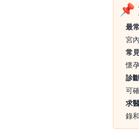

最
宮
常
懷
診
可
求
錄