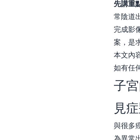
先講重
常陰道
完成影
案，是
本文內
如有任
子宮
見症
與很多
為異常