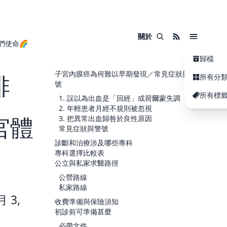
關於
們使命🌈
歸檔
子宮內膜癌為何難以早期發現／常見症狀與警
排
所有分
號
所有標
1. 誤以為出血是「回經」或荷爾蒙失調
2. 年輕患者月經不規則被忽視
宮體
3. 把異常出血歸咎於良性原因
常見症狀與警號
診斷和治療涉及哪些專科
專科選擇比較表
公立與私家求醫路徑
公營路線
私家路線
 3,
收費準備與保險須知
初診前可準備甚麼
必帶文件