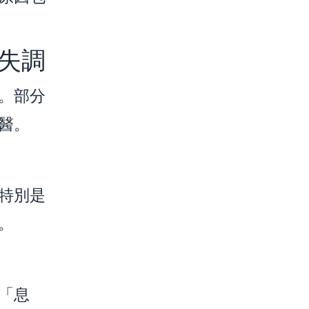
蒙失調
。部分
醫。
特別是
。
「息