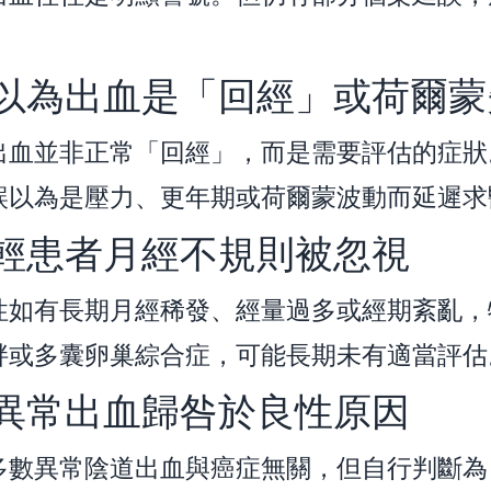
 誤以為出血是「回經」或荷爾
出血並非正常「回經」，而是需要評估的症狀
誤以為是壓力、更年期或荷爾蒙波動而延遲求
 年輕患者月經不規則被忽視
性如有長期月經稀發、經量過多或經期紊亂，
胖或多囊卵巢綜合症，可能長期未有適當評估
 把異常出血歸咎於良性原因
多數異常陰道出血與癌症無關，但自行判斷為