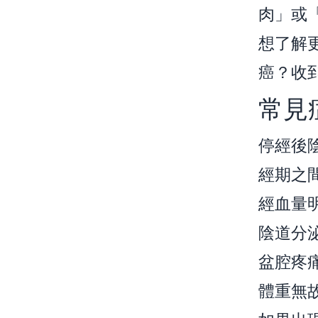
肉」或
想了解
癌？收
常見
停經後
經期之
經血量
陰道分
盆腔疼
體重無