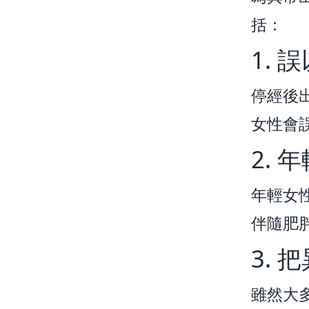
括：
1.
停經後
女性會
2.
年輕女
伴隨肥
3.
雖然大