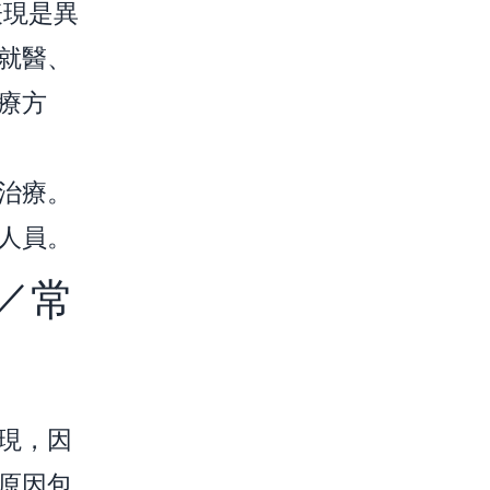
表現是異
就醫、
療方
治療。
人員。
／常
現，因
原因包