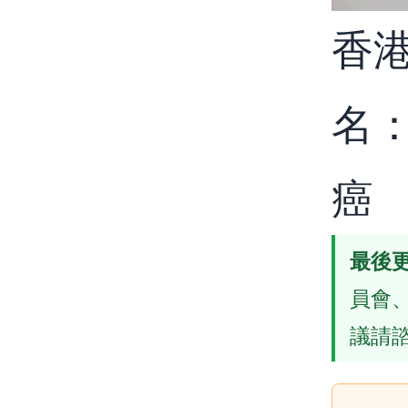
香
名
癌
最後
員會
議請