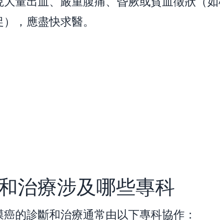
現大量出血、嚴重腹痛、昏厥或貧血徵狀（如
促），應盡快求醫。
和治療涉及哪些專科
膜癌的診斷和治療通常由以下專科協作：