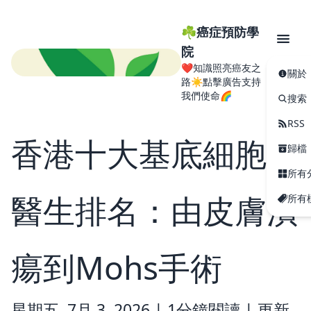
☘️癌症預防學
院
❤️知識照亮癌友之
關於
路☀️點擊廣告支持
我們使命🌈
搜索
RSS
香港十大基底細胞癌
歸檔
所有
醫生排名：由皮膚潰
所有
瘍到Mohs手術
星期五, 7月 3, 2026 |
1分鐘閱讀
|
更新