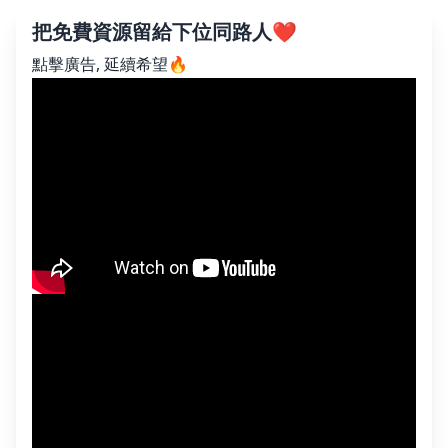
把免費資源留給下位同路人❤️
點擊廣告, 延續希望🔥