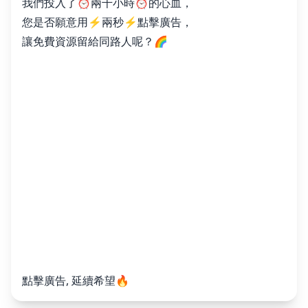
我們投入了⏰兩千小時⏰的心血，
您是否願意用⚡️兩秒⚡️點擊廣告，
讓免費資源留給同路人呢？🌈
點擊廣告, 延續希望🔥