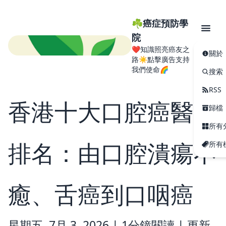
☘️癌症預防學
院
❤️知識照亮癌友之
關於
路☀️點擊廣告支持
我們使命🌈
搜索
RSS
香港十大口腔癌醫生
歸檔
所有
排名：由口腔潰瘍不
所有
癒、舌癌到口咽癌
星期五, 7月 3, 2026 |
1分鐘閱讀
|
更新