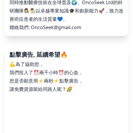
同時推動醫療技術在全球普及🌍。OncoSeek Ltd的科
研團隊👩‍🔬👨‍🔬以卓越專業知識🎓和創新能力🚀，致力改
善癌症患者的生活質量💙。
聯絡我們:
OncoSeek@gmail.com
點擊廣告, 延續希望🔥
💪為了協助您，
我們投入了⏰兩千小時⏰的心血，
您是否願意用⚡️兩秒⚡️點擊廣告，
讓免費資源留給同路人呢？🌈