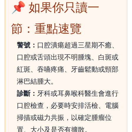
📌 如果你只讀一
節：重點速覽
警號：
口腔潰瘍超過三星期不癒、
口腔或舌頭出現不明腫塊、白斑或
紅斑、吞嚥疼痛、牙齒鬆動或頸部
淋巴結腫大。
診斷：
牙科或耳鼻喉科醫生會進行
口腔檢查，必要時安排活檢、電腦
掃描或磁力共振，以確定腫瘤位
置、大小及是否有擴散。