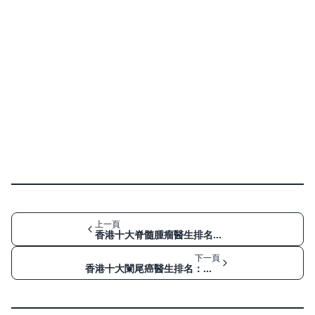
上一頁
香港十大脊髓腫瘤醫生排名：由背痛、手腳無力到神經鞘瘤/脊膜瘤
下一頁
香港十大闌尾癌醫生排名：由右下腹痛到神經內分泌腫瘤/腹膜假黏液瘤