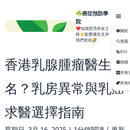
☘️癌症預防學
院
❤️知識照亮癌友之
關於
路☀️點擊廣告支持
我們使命🌈
搜索
RSS
香港乳腺腫瘤醫生排
歸檔
所有
名？乳房異常與乳癌
所有
求醫選擇指南
星期日, 3月 16, 2025 |
1分鐘閱讀
|
更新