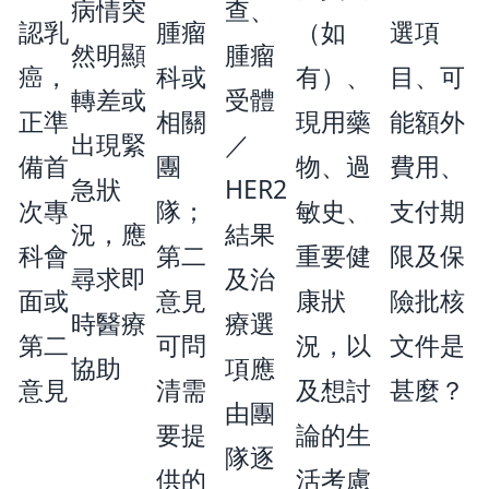
病情突
查、
認乳
腫瘤
（如
選項
然明顯
腫瘤
癌，
科或
有）、
目、可
轉差或
受體
正準
相關
現用藥
能額外
出現緊
／
備首
團
物、過
費用、
急狀
HER2
次專
隊；
敏史、
支付期
況，應
結果
科會
第二
重要健
限及保
尋求即
及治
面或
意見
康狀
險批核
時醫療
療選
第二
可問
況，以
文件是
協助
項應
意見
清需
及想討
甚麼？
由團
要提
論的生
隊逐
供的
活考慮