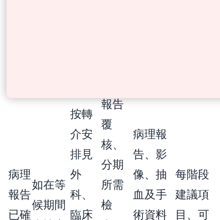
按報告
或乳
影像
查日期
告的費
提示
或轉介
房相
或取
及家族
用是否
需跟
指示安
關專
組織
／個人
已列
進
排覆診
科服
樣本
病史資
明？
務
料
報告
按轉
覆
介安
病理報
核、
排見
告、影
分期
病理
外
像、抽
每階段
如在等
所需
報告
科、
血及手
建議項
候期間
檢
已確
臨床
術資料
目、可