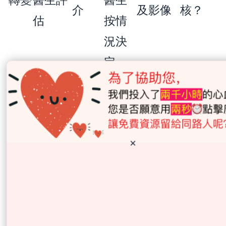
介
及影像
核？
估
按情
況決
定
發出
帶備完
不要單
報告
是否
整報
補充檢
乳房
憑報告
的醫
需要
告、影
查、影
X 光
×
字眼自
療機
比較
像光碟
像比
造影
行判斷
構、
舊
／電子
較、病
或超
良性或
轉介
片、
紀錄、
理檢驗
聲波
惡性；
醫生
補充
過往檢
及取報
報告