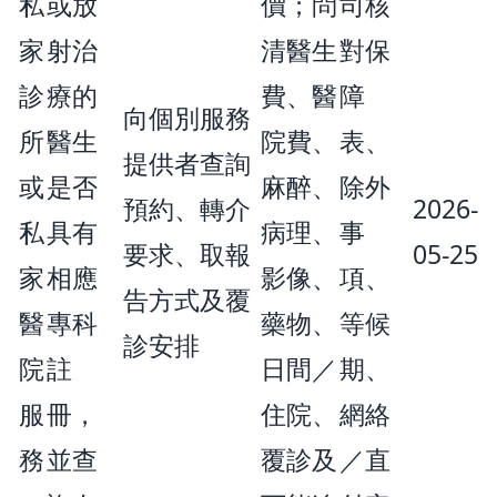
私
或放
價；問
司核
家
射治
清醫生
對保
診
療的
費、醫
障
向個別服務
所
醫生
院費、
表、
提供者查詢
或
是否
麻醉、
除外
預約、轉介
2026-
私
具有
病理、
事
要求、取報
05-25
家
相應
影像、
項、
告方式及覆
醫
專科
藥物、
等候
診安排
院
註
日間／
期、
服
冊，
住院、
網絡
務
並查
覆診及
／直