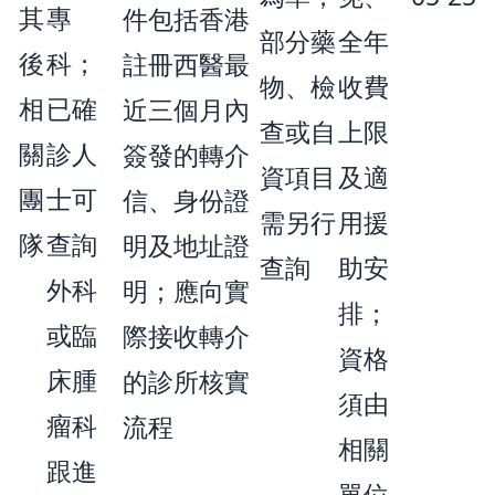
其
專
件包括香港
部分藥
全年
後
科；
註冊西醫最
物、檢
收費
相
已確
近三個月內
查或自
上限
關
診人
簽發的轉介
資項目
及適
團
士可
信、身份證
需另行
用援
隊
查詢
明及地址證
查詢
助安
外科
明；應向實
排；
或臨
際接收轉介
資格
床腫
的診所核實
須由
瘤科
流程
相關
跟進
單位