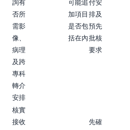
詢有
可能追
付安
否所
加項目
排及
需影
是否包
預先
像、
括在內
批核
病理
要求
及跨
專科
轉介
安排
核實
接收
先確