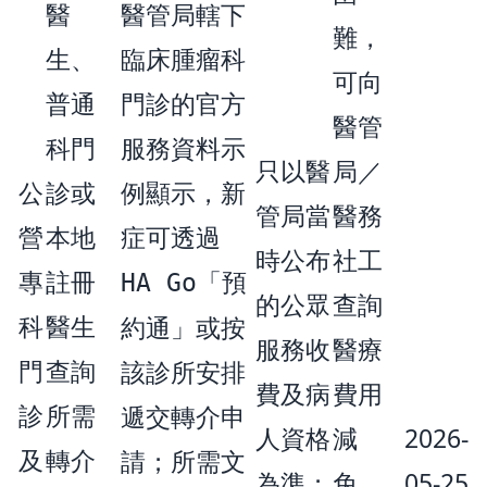
醫
醫管局轄下
難，
生、
臨床腫瘤科
可向
普通
門診的官方
醫管
科門
服務資料示
只以醫
局／
公
診或
例顯示，新
管局當
醫務
營
本地
症可透過
時公布
社工
專
註冊
「預
HA Go
的公眾
查詢
科
醫生
約通」或按
服務收
醫療
門
查詢
該診所安排
費及病
費用
診
所需
遞交轉介申
人資格
減
2026-
及
轉介
請；所需文
為準；
免、
05-25