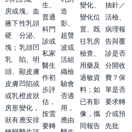
生、
變化、
抽針／
房或
塊、血
造
普通
變化位
活檢、
腋下
性乳頭
影、
科門
置、既
病理報
硬
分泌、
超聲
診或
往乳房
告與覆
塊；
乳頭凹
波或
私家
檢查、
診是否
乳
陷、明
活組
醫生
用藥及
分開收
頭、
顯皮膚
織檢
作初
過敏資
費？保
皮膚
凹陷或
驗會
步評
料；如
單是否
或乳
橙皮狀
否適
估，
已有影
要求轉
房形
變化，
用，
按需
像，攜
介或預
狀有
應安排
應由
要轉
同報告
先批
轉變
醫生評
醫生