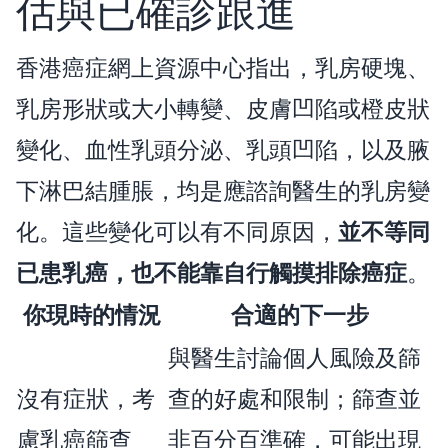
估與已確診跟進
香港癌症網上資源中心指出，乳房硬塊、
乳房形狀或大小轉變、皮膚凹陷或橙皮狀
變化、血性乳頭分泌、乳頭凹陷，以及腋
下淋巴結腫脹，均是應諮詢醫生的乳房變
化。這些變化可以有不同原因，
並不等同
已患乳癌，也不能靠自行觸摸排除癌症
。
你現時的情況
合適的下一步
與醫生討論個人風險及篩
沒有症狀，考
查的好處和限制；篩查並
慮乳癌篩查
非百分百準確，可能出現