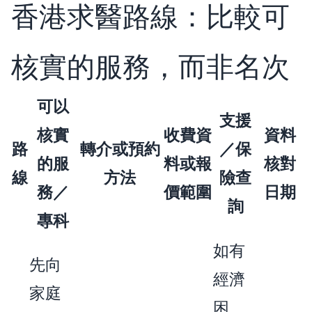
香港求醫路線：比較可
核實的服務，而非名次
可以
支援
核實
收費資
資料
路
轉介或預約
／保
的服
料或報
核對
線
方法
險查
務／
價範圍
日期
詢
專科
如有
先向
經濟
家庭
困