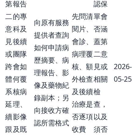
第
報告
認保
二
的專
先問清
單會
向原有服務
意
科及
閱片、
否涵
提供者查詢
見
後續
會診、
蓋第
如何申請病
或
團隊
病理覆
二意
歷摘要、病
跨
會如
核、額
見或
2026-
理報告、影
體
何覆
外檢查
相關
05-25
像及藥物紀
系
核病
及後續
檢
錄副本；另
延
理、
治療是
查，
向接收方確
續
影像
否逐項
以及
認所需格式
跟
及既
收費
須否