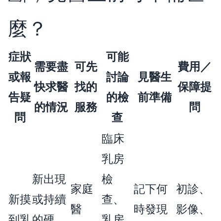
麼？
症狀
可能
需要盡
可先
費用／
或報
討論
見醫生
快求醫
找的
保障提
告疑
的檢
前準備
的情況
服務
問
問
查
臨床
乳房
新出現
檢
家庭
記下何
初診、
新摸
或持續
查、
醫
時發現
影像、
到乳
的硬
乳房