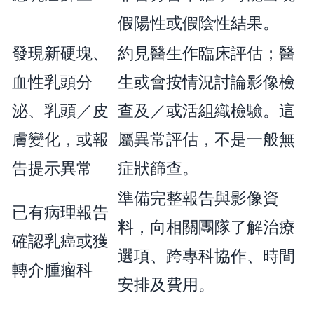
假陽性或假陰性結果。
發現新硬塊、
約見醫生作臨床評估；醫
血性乳頭分
生或會按情況討論影像檢
泌、乳頭／皮
查及／或活組織檢驗。這
膚變化，或報
屬異常評估，不是一般無
告提示異常
症狀篩查。
準備完整報告與影像資
已有病理報告
料，向相關團隊了解治療
確認乳癌或獲
選項、跨專科協作、時間
轉介腫瘤科
安排及費用。