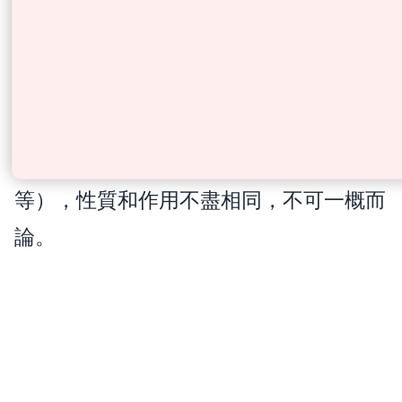
慮
出血風險
與抗凝血藥同服需謹慎
藥物相互
可能影響多種藥物代謝
作用
人參種類繁多（高麗參、西洋參、花旗參
等），性質和作用不盡相同，不可一概而
論。