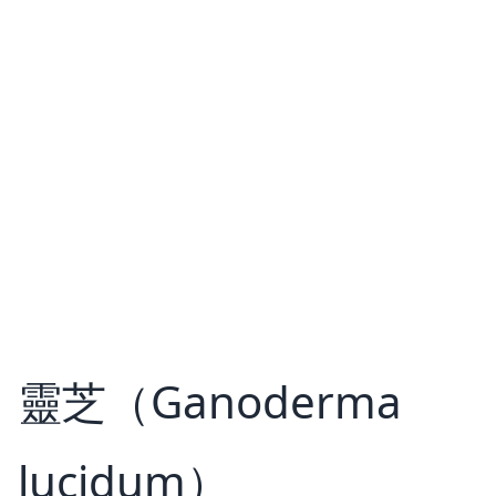
靈芝（Ganoderma
lucidum）