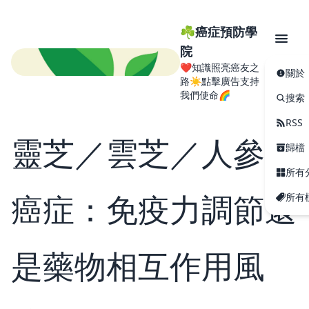
☘️癌症預防學
院
❤️知識照亮癌友之
關於
路☀️點擊廣告支持
我們使命🌈
搜索
RSS
靈芝／雲芝／人參與
歸檔
所有
癌症：免疫力調節還
所有
是藥物相互作用風