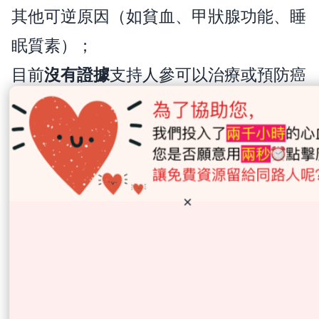
其他可逆原因（如貧血、甲狀腺功能、睡
眠質素）；
目前
沒有證據
支持人參可以治療或預防癌
症。
潛在風險
風險
說明
×
可能降低血糖，與降糖藥或胰
影響血糖
島素相互作用
影響血壓
部分人血壓升高，部分人降低
失眠或焦
高劑量可能影響睡眠