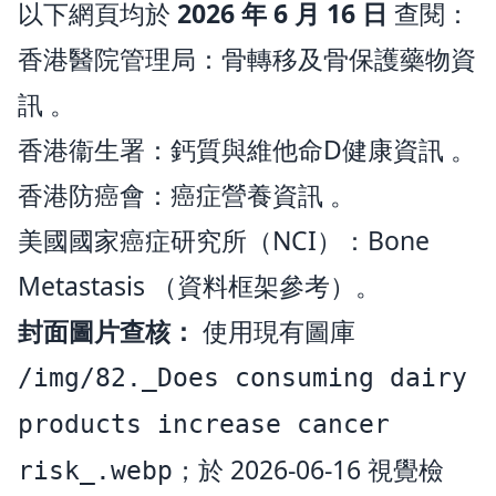
以下網頁均於
2026 年 6 月 16 日
查閱：
香港醫院管理局：
骨轉移及骨保護藥物資
訊
。
香港衞生署：
鈣質與維他命D健康資訊
。
香港防癌會：
癌症營養資訊
。
美國國家癌症研究所（NCI）：
Bone
Metastasis
（資料框架參考）。
封面圖片查核：
使用現有圖庫
/img/82._Does consuming dairy
products increase cancer
；於 2026-06-16 視覺檢
risk_.webp