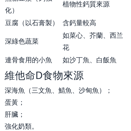
植物性鈣質來源
化）
豆腐（以石膏製）
含鈣量較高
如菜心、芥蘭、西兰
深綠色蔬菜
花
連骨食用的小魚
如沙丁魚、白飯魚
維他命D食物來源
深海魚（三文魚、鯖魚、沙甸魚）；
蛋黃；
肝臟；
強化奶類。