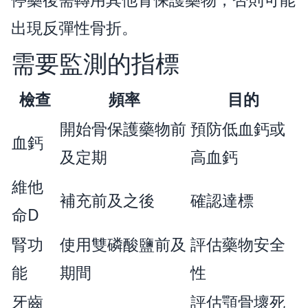
出現反彈性骨折。
需要監測的指標
檢查
頻率
目的
開始骨保護藥物前
預防低血鈣或
血鈣
及定期
高血鈣
維他
補充前及之後
確認達標
命D
腎功
使用雙磷酸鹽前及
評估藥物安全
能
期間
性
牙齒
評估顎骨壞死