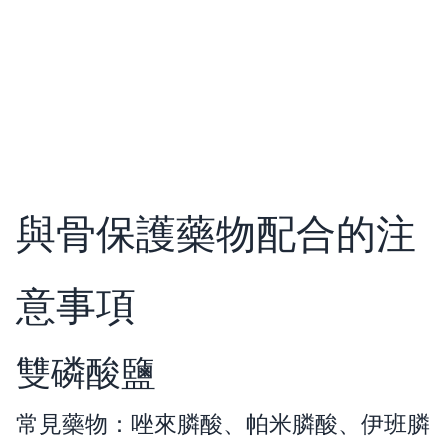
與骨保護藥物配合的注
意事項
雙磷酸鹽
常見藥物：唑來膦酸、帕米膦酸、伊班膦