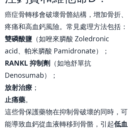
癌症骨轉移會破壞骨骼結構，增加骨折、
疼痛和高血鈣風險。常見處理方法包括：
雙磷酸鹽
（如唑來膦酸 Zoledronic
acid、帕米膦酸 Pamidronate）；
RANKL 抑制劑
（如地舒單抗
Denosumab）；
放射治療
；
止痛藥
。
這些骨保護藥物在抑制骨破壞的同時，可
能導致血鈣從血液轉移到骨骼，引起
低血