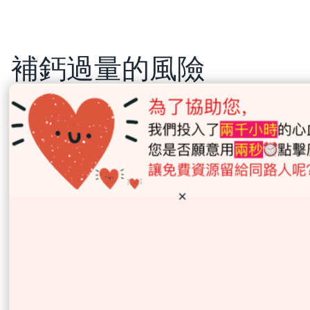
補鈣過量的風險
過量補鈣可能導致：
高血鈣（hypercalcaemia）
：引起口
渴、頻尿、噁心、疲倦；
腎結石
；
×
腎功能受損
；
便秘
；
影響鐵、鋅吸收
。
一般建議每次補鈣不超過 500-600 毫