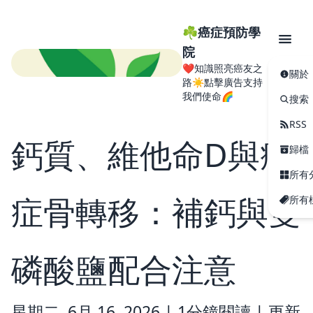
☘️癌症預防學
院
❤️知識照亮癌友之
關於
路☀️點擊廣告支持
我們使命🌈
搜索
RSS
鈣質、維他命D與癌
歸檔
所有
症骨轉移：補鈣與雙
所有
磷酸鹽配合注意
星期二, 6月 16, 2026 |
1分鐘閱讀
|
更新