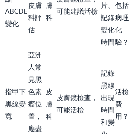
皮膚
膚
片、
包括
ABCDE
可能建議活檢
科評
科
記錄
病理
變化
估
變化
化
時間
驗？
亞洲
人常
記錄
見黑
黑線
指甲下
色素
皮
活檢
皮膚鏡檢查，
出現
黑線變
瘤位
膚
費
可能活檢
時間
寬
置，
科
用？
和變
應盡