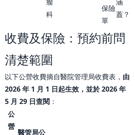
瘤
涵
保險
科
蓋？
單
收費及保險：預約前問
清楚範圍
以下公營收費摘自醫院管理局收費表，
由
2026 年 1 月 1 日起生效，並於 2026 年
5 月 29 日查閱
：
公
營
醫管局公