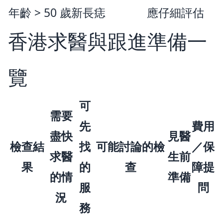
年齡 > 50 歲新長痣
應仔細評估
香港求醫與跟進準備一
覽
可
需要
先
費用
盡快
見醫
檢查結
找
可能討論的檢
／保
求醫
生前
果
的
查
障提
的情
準備
服
問
況
務