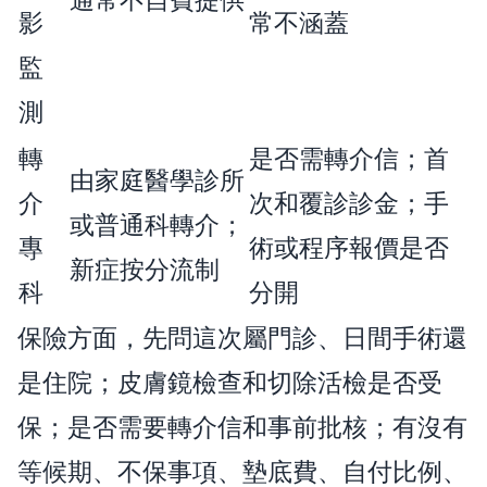
影
常不涵蓋
監
測
轉
是否需轉介信；首
由家庭醫學診所
介
次和覆診診金；手
或普通科轉介；
專
術或程序報價是否
新症按分流制
科
分開
保險方面，先問這次屬門診、日間手術還
是住院；皮膚鏡檢查和切除活檢是否受
保；是否需要轉介信和事前批核；有沒有
等候期、不保事項、墊底費、自付比例、