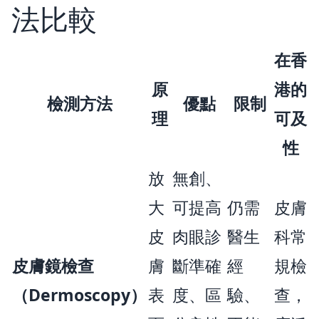
法比較
在香
原
港的
檢測方法
優點
限制
理
可及
性
放
無創、
大
可提高
仍需
皮膚
皮
肉眼診
醫生
科常
皮膚鏡檢查
膚
斷準確
經
規檢
（Dermoscopy）
表
度、區
驗、
查，