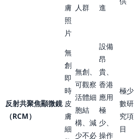
供
膚
人群
進
照
片
設備
無
昂
創
無創、
貴、
即
可觀察
香港
時
極少
活體細
應用
反射共聚焦顯微鏡
皮
數研
胞結
極
（RCM）
膚
究項
構、減
少、
細
目
少不必
操作