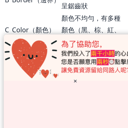
呈鋸齒狀
顏色不均勻，有多種
C
Color（顏色）
顏色（黑、棕、紅、
白、藍）
Diameter（直
大於 6 毫米（但小痣
D
徑）
也可能是癌）
Evolving（演
大小、形狀、顏色或
×
E
變）
高度在變化
額外警號：
痣發癢、出血、潰瘍不癒
合、周圍出現衛星病灶。
黑色素瘤的風險分層