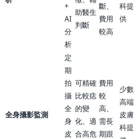
+
斷、
科提
助醫生
AI
費用
供
判斷
分
較高
析
定
期
拍
可精確
費用
少數
攝
比較痣
較
高端
全
的變
高、
全身攝影監測
皮膚
身
化、適
需長
科提
皮
合高危
期跟