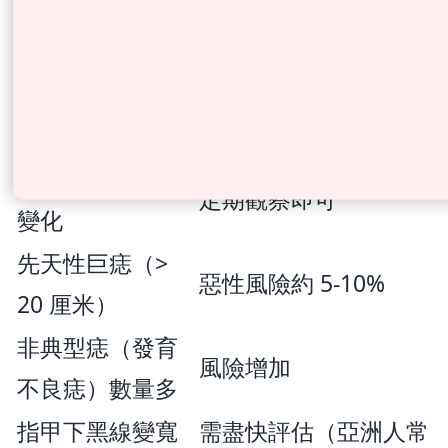
特徵
風險
單一痣有 ABCDE
需盡快評估
變化
多顆痣但無明顯
定期觀察即可
變化
先天性巨痣（>
惡性風險約 5-10%
20 厘米）
非典型痣（發育
風險增加
不良痣）數量多
指甲下黑線變寬
需盡快評估（亞洲人常