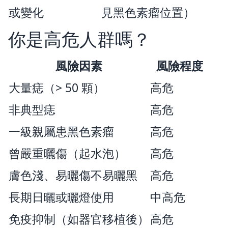
或變化
見黑色素瘤位置）
你是高危人群嗎？
風險因素
風險程度
大量痣（> 50 顆）
高危
非典型痣
高危
一級親屬患黑色素瘤
高危
曾嚴重曬傷（起水泡）
高危
膚色淺、易曬傷不易曬黑
高危
長期日曬或曬燈使用
中高危
免疫抑制（如器官移植後）
高危