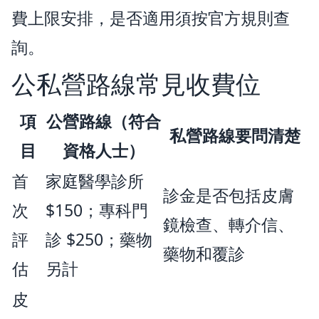
費上限安排，是否適用須按官方規則查
詢。
公私營路線常見收費位
項
公營路線（符合
私營路線要問清楚
目
資格人士）
首
家庭醫學診所
診金是否包括皮膚
次
$150；專科門
鏡檢查、轉介信、
評
診 $250；藥物
藥物和覆診
估
另計
皮