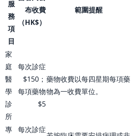
服
布收費
範圍提醒
務
（HK$）
項
目
家
庭
每次診症
醫
$150；
藥物收費以每四星期每項藥
學
每項藥物
物為一收費單位。
診
$5
所
專
每次診症
若按臨床需要安排病理或非