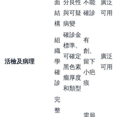
面
分良性
不能
廣泛
結
與可疑
確診
可用
構
病變
確診金
組
有
標準、
織
創、
可確定
廣泛
活檢及病理
學
留下
黑色素
可用
確
小疤
瘤厚度
診
痕
和類型
完
整
需局