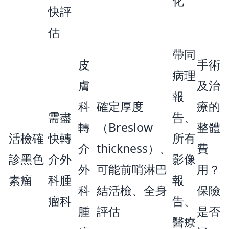
化
快評
估
帶同
皮
手術
病理
膚
及治
報
科
確定厚度
療的
需盡
告、
轉
（Breslow
整體
活檢確
快轉
所有
介
thickness）、
費
診黑色
介外
影像
外
可能前哨淋巴
用？
素瘤
科腫
報
科
結活檢、全身
保險
瘤科
告、
腫
評估
是否
醫療