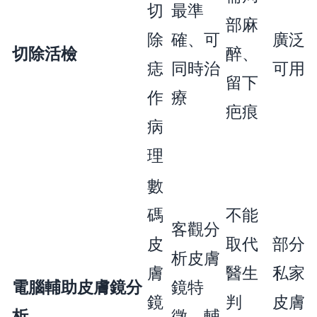
切
最準
部麻
除
確、可
廣泛
切除活檢
醉、
痣
同時治
可用
留下
作
療
疤痕
病
理
數
碼
不能
客觀分
皮
取代
部分
析皮膚
膚
醫生
私家
電腦輔助皮膚鏡分
鏡特
鏡
判
皮膚
析
徵、輔