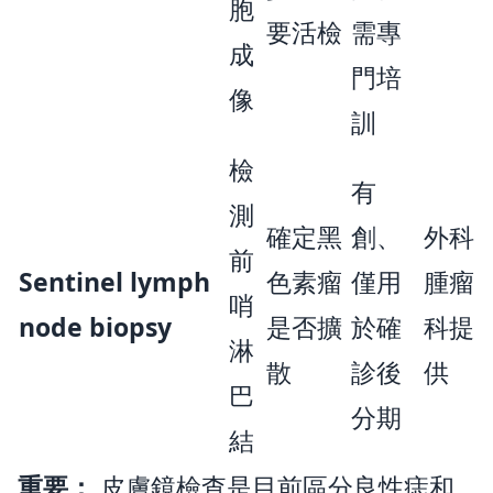
胞
要活檢
需專
成
門培
像
訓
檢
有
測
確定黑
創、
外科
前
Sentinel lymph
色素瘤
僅用
腫瘤
哨
node biopsy
是否擴
於確
科提
淋
散
診後
供
巴
分期
結
重要：
皮膚鏡檢查是目前區分良性痣和