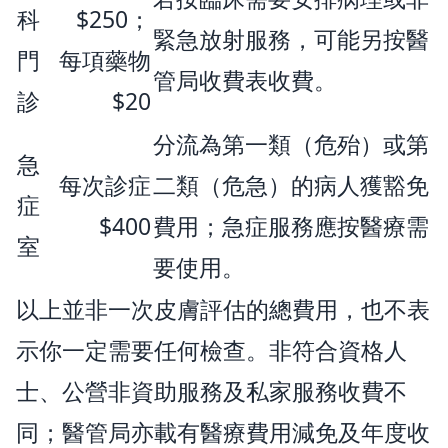
科
$250；
緊急放射服務，可能另按醫
門
每項藥物
管局收費表收費。
診
$20
分流為第一類（危殆）或第
急
每次診症
二類（危急）的病人獲豁免
症
$400
費用；急症服務應按醫療需
室
要使用。
以上並非一次皮膚評估的總費用，也不表
示你一定需要任何檢查。非符合資格人
士、公營非資助服務及私家服務收費不
同；醫管局亦載有醫療費用減免及年度收