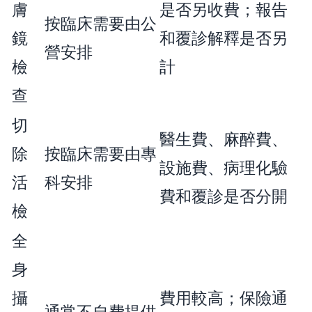
膚
是否另收費；報告
按臨床需要由公
鏡
和覆診解釋是否另
營安排
檢
計
查
切
醫生費、麻醉費、
除
按臨床需要由專
設施費、病理化驗
活
科安排
費和覆診是否分開
檢
全
身
攝
費用較高；保險通
通常不自費提供