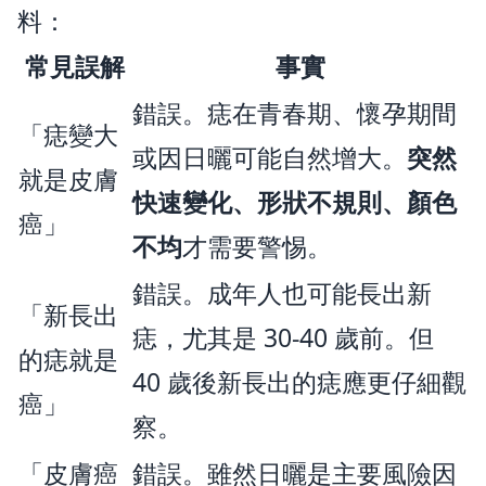
料：
常見誤解
事實
錯誤。痣在青春期、懷孕期間
「痣變大
或因日曬可能自然增大。
突然
就是皮膚
快速變化、形狀不規則、顏色
癌」
不均
才需要警惕。
錯誤。成年人也可能長出新
「新長出
痣，尤其是 30-40 歲前。但
的痣就是
40 歲後新長出的痣應更仔細觀
癌」
察。
「皮膚癌
錯誤。雖然日曬是主要風險因