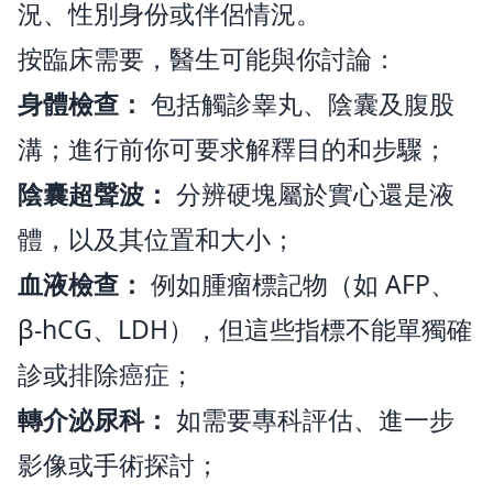
況、性別身份或伴侶情況。
按臨床需要，醫生可能與你討論：
身體檢查：
包括觸診睾丸、陰囊及腹股
溝；進行前你可要求解釋目的和步驟；
陰囊超聲波：
分辨硬塊屬於實心還是液
體，以及其位置和大小；
血液檢查：
例如腫瘤標記物（如 AFP、
β-hCG、LDH），但這些指標不能單獨確
診或排除癌症；
轉介泌尿科：
如需要專科評估、進一步
影像或手術探討；