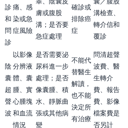
睾、陰囊皮
囊／腹股
診
痛、感
確診或
膚或腹股
溝檢查、
和
染或急
排除癌
溝；是否要
轉介信和
問
症風險
症
急症處理
覆診
診
以影像
是否需要泌
問清超聲
不能代
陰
分辨液
尿科進一步
波費、醫
替醫生
囊
體、囊
處理；是否
生轉介
解讀，
超
腫、實
像囊腫、積
費、報告
也不能
聲
心腫塊
水、靜脈曲
費、影像
決定所
波
和血流
張或其他病
檔案費是
有治療
情況
變
否另計