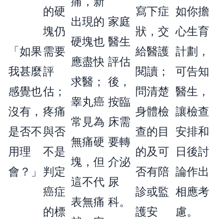
痛，新
的硬
寫下症
如你擔
出現的
家庭
塊仍
狀，交
心生育
硬塊也
醫生
「如果
需要
給醫護
計劃，
應盡快
評估
我甚麼
評
閱讀；
可告知
求醫；
後，
感覺也
估；
問清楚
醫生，
睾丸癌
按臨
沒有，
疼痛
身體檢
讓檢查
常見為
床需
是否不
與否
查的目
安排和
無痛硬
要轉
用理
不是
的及可
日後討
塊，但
介泌
會？」
判定
否有陪
論作出
這不代
尿
癌症
診或監
相應考
表無痛
科。
的標
護安
慮。