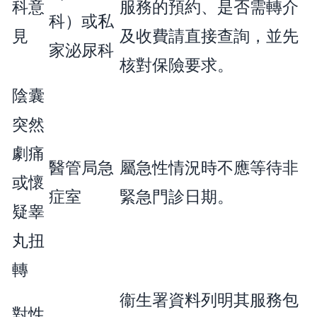
科意
服務的預約、是否需轉介
科）或私
見
及收費請直接查詢，並先
家泌尿科
核對保險要求。
陰囊
突然
劇痛
醫管局急
屬急性情況時不應等待非
或懷
症室
緊急門診日期。
疑睾
丸扭
轉
衞生署資料列明其服務包
對性