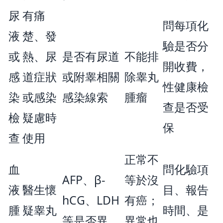
尿
有痛
問每項化
液
楚、發
驗是否分
或
熱、尿
是否有尿道
不能排
開收費，
感
道症狀
或附睾相關
除睾丸
性健康檢
染
或感染
感染線索
腫瘤
查是否受
檢
疑慮時
保
查
使用
正常不
血
問化驗項
AFP、β-
等於沒
液
醫生懷
目、報告
hCG、LDH
有癌；
腫
疑睾丸
時間、是
等是否異
異常也