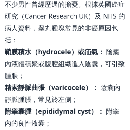
不少男性曾經歷過的擔憂。根據英國癌症
研究（Cancer Research UK）及 NHS 的
病人資料，睾丸腫塊常見的非癌原因包
括：
鞘膜積水（hydrocele）或疝氣：
陰囊
內液體積聚或腹腔組織進入陰囊，可引致
腫脹；
精索靜脈曲張（varicocele）：
陰囊內
靜脈腫脹，常見於左側；
附睾囊腫（epididymal cyst）：
附睾
內的良性液囊；