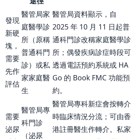
途徑
醫管局家
醫管局資料顯示，自
發現
庭醫學診
2025 年 10 月 11 日起普
新硬
所（原稱
通科門診改稱家庭醫學診
塊，
普通科門
所；偶發疾病診症時段可
需要
診）或私
透過電話預約系統或 HA
先作
家家庭醫
Go 的 Book FMC 功能預
評估
生
約。
醫管局專科新症會按轉介
醫管局專
需要
時臨床情況分流；可由香
科門診
泌尿
港註冊醫生作轉介。私家
（泌尿