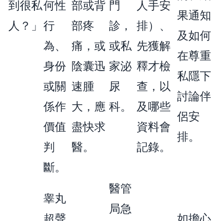
到很私
何性
部或背
門
人手安
果通知
人？」
行
部疼
診，
排）、
及如何
為、
痛，或
或私
先獲解
在尊重
身份
陰囊迅
家泌
釋才檢
私隱下
或關
速腫
尿
查，以
討論伴
係作
大，應
科。
及哪些
侶安
價值
盡快求
資料會
排。
判
醫。
記錄。
斷。
醫管
睾丸
局急
超聲
如擔心