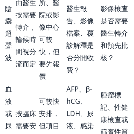
由醫生
所、醫
陰
醫生報
影像檢查
按需要
院或影
囊
告、影像
是否需要
轉介，
像中心
超
檔案、覆
醫生轉介
輪候時
可較
聲
診解釋是
和預先批
間視分
快，但
波
否分開收
核？
流而定
要先報
費？
價
血
AFP、β-
腫瘤標
液
可較快
hCG、
記、性健
或
按臨床
安排，
LDH、尿
康檢查或
尿
需要安
但項目
液、感染
篩查性質