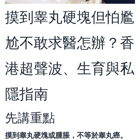
摸到睾丸硬塊但怕尷
尬不敢求醫怎辦？香
港超聲波、生育與私
隱指南
先講重點
摸到睾丸硬塊或腫脹，不等於睾丸癌。