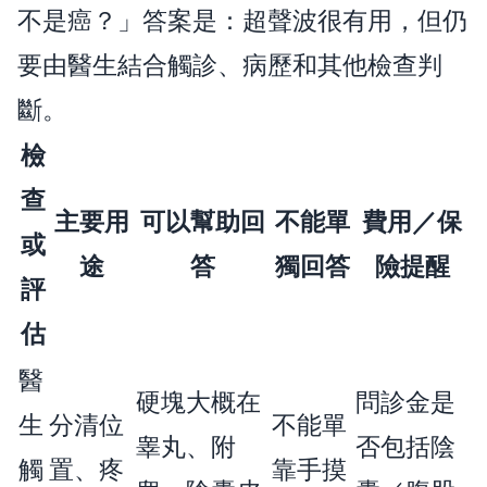
不是癌？」答案是：超聲波很有用，但仍
要由醫生結合觸診、病歷和其他檢查判
斷。
檢
查
主要用
可以幫助回
不能單
費用／保
或
途
答
獨回答
險提醒
評
估
醫
硬塊大概在
問診金是
生
分清位
不能單
睾丸、附
否包括陰
觸
置、疼
靠手摸