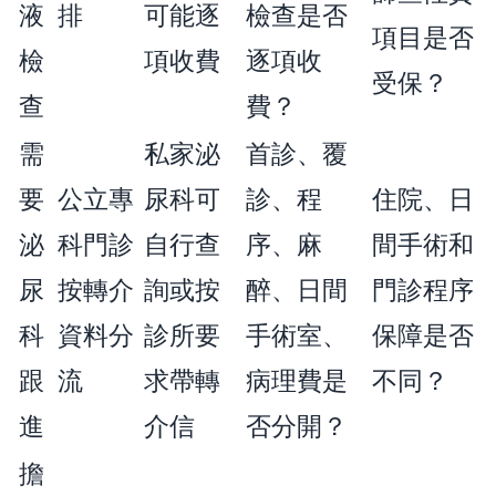
液
排
可能逐
檢查是否
項目是否
檢
項收費
逐項收
受保？
查
費？
需
私家泌
首診、覆
要
公立專
尿科可
診、程
住院、日
泌
科門診
自行查
序、麻
間手術和
尿
按轉介
詢或按
醉、日間
門診程序
科
資料分
診所要
手術室、
保障是否
跟
流
求帶轉
病理費是
不同？
進
介信
否分開？
擔