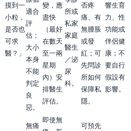
摸到一
變，應
否疼
響生育
適合
所或
小粒，
盡快
痛、有
力、性
評
私家
是否也
（最好
無腫脹
功能或
估；
家庭
可求
在數天
或發
伴侶健
大小
醫生
醫？」
至一兩
紅；可
康；不
本身
／泌
星期
先問診
要自行
不能
尿
內）安
所如何
假設有
判定
科。
排醫生
保障私
影響。
良
評估。
隱。
惡。
即使無
無痛
可預先