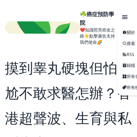
☘️癌症預防學
院
❤️知識照亮癌友之
關於
路☀️點擊廣告支持
我們使命🌈
搜索
RSS
摸到睾丸硬塊但怕尷
歸檔
所有
尬不敢求醫怎辦？香
所有
港超聲波、生育與私