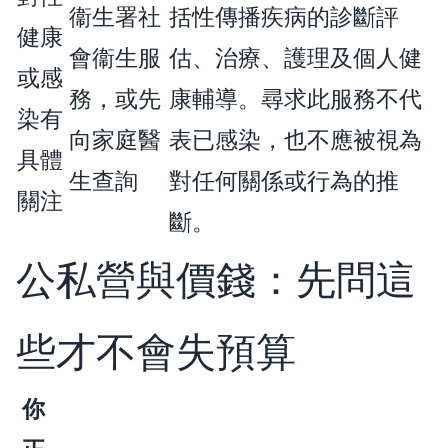
衞生署社
括性傳播疾病的診斷評
健康
會衞生服
估、治療、護理及個人健
或感
務，或先
康輔導。尋求此服務不代
染有
向家庭醫
表已感染，也不應被視為
具體
生查詢
對任何關係或行為的推
關注
斷。
公私營與價錢：先問這
些才不會失預算
你