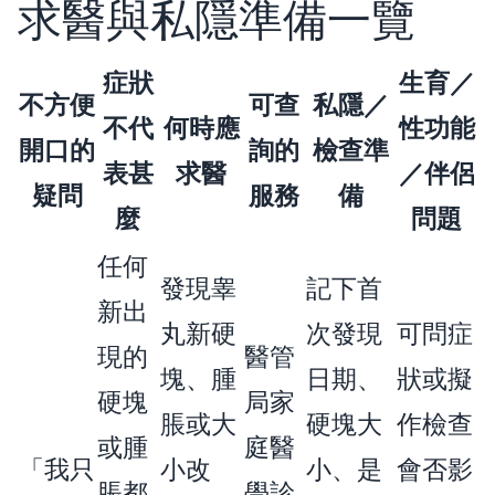
求醫與私隱準備一覽
症狀
生育／
不方便
可查
私隱／
不代
何時應
性功能
開口的
詢的
檢查準
表甚
求醫
／伴侶
疑問
服務
備
麼
問題
任何
發現睾
記下首
新出
丸新硬
次發現
可問症
現的
醫管
塊、腫
日期、
狀或擬
硬塊
局家
脹或大
硬塊大
作檢查
或腫
庭醫
「我只
小改
小、是
會否影
脹都
學診