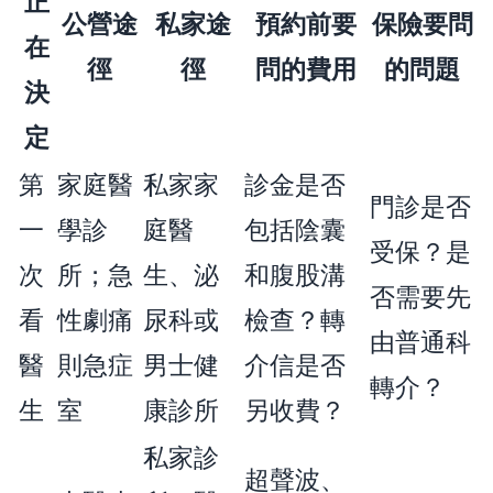
正
公營途
私家途
預約前要
保險要問
在
徑
徑
問的費用
的問題
決
定
第
家庭醫
私家家
診金是否
門診是否
一
學診
庭醫
包括陰囊
受保？是
次
所；急
生、泌
和腹股溝
否需要先
看
性劇痛
尿科或
檢查？轉
由普通科
醫
則急症
男士健
介信是否
轉介？
生
室
康診所
另收費？
私家診
超聲波、