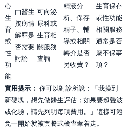
心
精液分
生育保存
由醫生
可向泌
生
析、保存
或性功能
按病情
尿科或
育
精子、輔
相關服務
解釋是
生育相
或
導或相關
通常是否
否需要
關服務
性
轉介是否
屬不保事
討論
查詢
功
另收費？
項？
能
實用提示：
你可以對診所說：「我摸到
新硬塊，想先做醫生評估；如果要超聲波
或化驗，請先列明每項費用。」這樣可避
免一開始就被套餐式檢查牽着走。