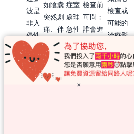
如陰囊
症室
檢查前
波是
檢查或
突然劇
處理
可問：
非入
可能的
痛、伴
急性
誰會進
侵性
治療影
隨噁心
情
行超聲
檢
響生
「檢查
或嘔
況；
波、檢
查，
育，可
會不會
吐，應
非緊
查時會
不會
先問：
很痛或
在當日
急評
否有其
造成
有沒有
×
很尷
求醫；
估可
他人員
痛
生育保
尬？」
這可能
預約
在場、
楚；
存的資
是睾丸
家庭
影像和
醫護
訊、檢
扭轉等
醫學
報告會
應先
查是否