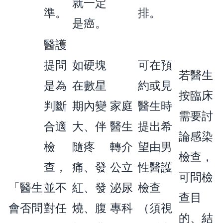
就一定
準。
排。
是癌。
醫護
提問
如硬塊
可在預
若醫生
是為
在數星
約或見
按臨床
判斷
期內變
家庭
醫生時
需要討
合適
大、伴
醫生
提出希
論感染
檢
隨疼
轉介
望由男
檢查，
查，
痛、發
公立
性醫護
可問檢
「醫生
並不
紅、發
泌尿
檢查
查目
會否問
對任
燒、腹
專科
（須視
的、結