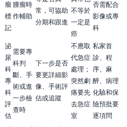
瘤
腫瘤時
否需配合
常，可協助
不等於
標
作輔助
影像或專
分期和跟進
一定是
記
科
癌
泌
不應取
私家首
需要專
尿
代急症
診、程
科判
下一步是否
科
處理；
序、麻
斷、手
要更詳細影
專
突然劇
醉、病理
術或進
像、手術評
科
痛要先
化驗和保
一步檢
估或追蹤
評
去急症
險預批要
查時
估
室
逐項問