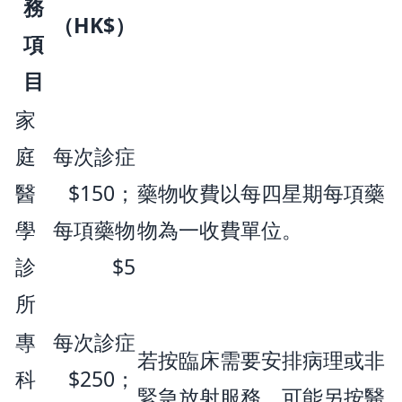
務
（HK$）
項
目
家
庭
每次診症
醫
$150；
藥物收費以每四星期每項藥
學
每項藥物
物為一收費單位。
診
$5
所
專
每次診症
若按臨床需要安排病理或非
科
$250；
緊急放射服務，可能另按醫