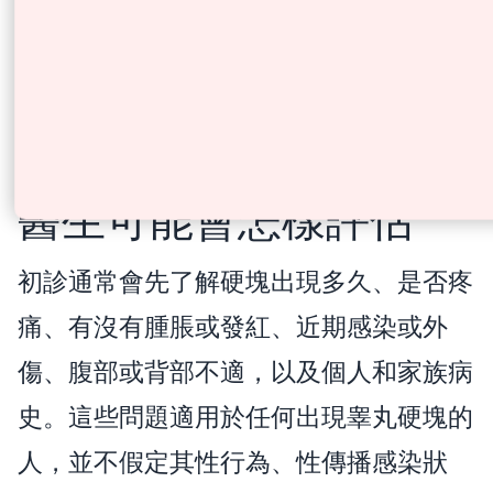
急切情
診所
如何儲
解釋
會影響
況。
或泌
存。
步
精子。
尿
驟。
科。
醫生可能會怎樣評估
初診通常會先了解硬塊出現多久、是否疼
痛、有沒有腫脹或發紅、近期感染或外
傷、腹部或背部不適，以及個人和家族病
史。這些問題適用於任何出現睾丸硬塊的
人，並不假定其性行為、性傳播感染狀