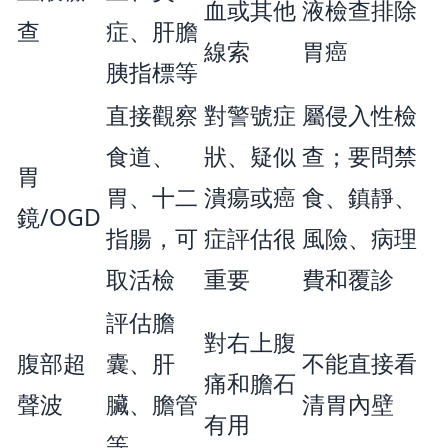
血或其他
液檢查排除
查
症、肝膽
線索
胃癌
胰指標等
直接觀察
對警號症
屬侵入性檢
食道、
狀、疑似
查；要問禁
胃
胃、十二
潰瘍或癌
食、鎮靜、
鏡/OGD
指腸，可
症評估很
風險、病理
取活檢
重要
費和覆診
評估膽
對右上腹
腹部超
囊、肝
不能直接看
痛和膽石
聲波
臟、膽管
清胃內壁
有用
等