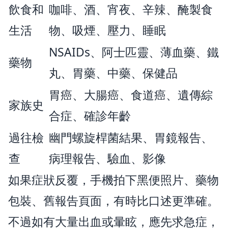
飲食和
咖啡、酒、宵夜、辛辣、醃製食
生活
物、吸煙、壓力、睡眠
NSAIDs、阿士匹靈、薄血藥、鐵
藥物
丸、胃藥、中藥、保健品
胃癌、大腸癌、食道癌、遺傳綜
家族史
合症、確診年齡
過往檢
幽門螺旋桿菌結果、胃鏡報告、
查
病理報告、驗血、影像
如果症狀反覆，手機拍下黑便照片、藥物
包裝、舊報告頁面，有時比口述更準確。
不過如有大量出血或暈眩，應先求急症，