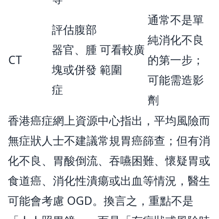
通常不是單
評估腹部
純消化不良
器官、腫
可看較廣
CT
的第一步；
塊或併發
範圍
可能需造影
症
劑
香港癌症網上資源中心指出，平均風險而
無症狀人士不建議常規胃癌篩查；但有消
化不良、胃酸倒流、吞嚥困難、懷疑胃或
食道癌、消化性潰瘍或出血等情況，醫生
可能會考慮 OGD。換言之，重點不是