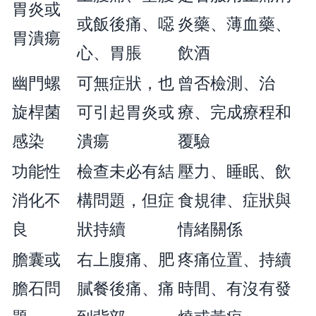
胃炎或
或飯後痛、噁
炎藥、薄血藥、
胃潰瘍
心、胃脹
飲酒
幽門螺
可無症狀，也
曾否檢測、治
旋桿菌
可引起胃炎或
療、完成療程和
感染
潰瘍
覆驗
功能性
檢查未必有結
壓力、睡眠、飲
消化不
構問題，但症
食規律、症狀與
良
狀持續
情緒關係
膽囊或
右上腹痛、肥
疼痛位置、持續
膽石問
膩餐後痛、痛
時間、有沒有發