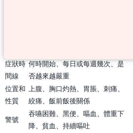
現新警號，仍應重新求醫。
見醫生前準備清單
要準備
例子
的資料
症狀時
何時開始、每日或每週幾次、是
間線
否越來越嚴重
位置和
上腹、胸口灼熱、胃脹、刺痛、
性質
絞痛、飯前飯後關係
吞嚥困難、黑便、嘔血、體重下
警號
降、貧血、持續嘔吐