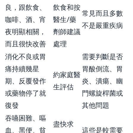
良，跟飲食、
飲食和按
常見而且多數
咖啡、酒、宵
醫生/藥
不是嚴重疾病
夜明顯相關，
劑師建議
而且很快改善
處理
消化不良或胃
需要判斷是否
痛持續幾星
胃酸倒流、胃
約家庭醫
期、反覆發作
炎、潰瘍、幽
生評估
或藥物停了就
門螺旋桿菌或
復發
其他問題
吞嚥困難、嘔
盡快求
血、黑便、貧
這些是較需要