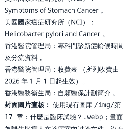
Symptoms of Stomach Cancer
。
美國國家癌症研究所（NCI）：
Helicobacter pylori and Cancer
。
香港醫院管理局：
專科門診新症輪候時間
及分流資料
。
香港醫院管理局：
收費表
（所列收費由
2026 年 1 月 1 日起生效）。
香港醫務衞生局：
自願醫保計劃簡介
。
封面圖片查核：
使用現有圖庫
/img/第
；畫面
17 章：什麼是臨床試驗？.webp
為醫生與病人在診症室內討論文件，沒有