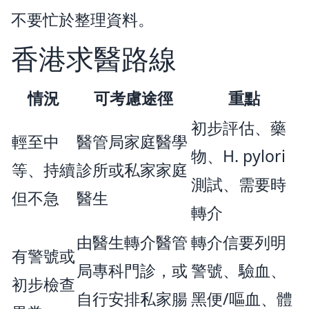
不要忙於整理資料。
香港求醫路線
情況
可考慮途徑
重點
初步評估、藥
輕至中
醫管局家庭醫學
物、H. pylori
等、持續
診所或私家家庭
測試、需要時
但不急
醫生
轉介
由醫生轉介醫管
轉介信要列明
有警號或
局專科門診，或
警號、驗血、
初步檢查
自行安排私家腸
黑便/嘔血、體