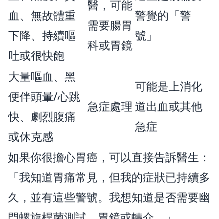
醫，可能
血、無故體重
警覺的「警
需要腸胃
下降、持續嘔
號」
科或胃鏡
吐或很快飽
大量嘔血、黑
可能是上消化
便伴頭暈/心跳
急症處理
道出血或其他
快、劇烈腹痛
急症
或休克感
如果你很擔心胃癌，可以直接告訴醫生：
「我知道胃痛常見，但我的症狀已持續多
久，並有這些警號。我想知道是否需要幽
門螺旋桿菌測試、胃鏡或轉介。」