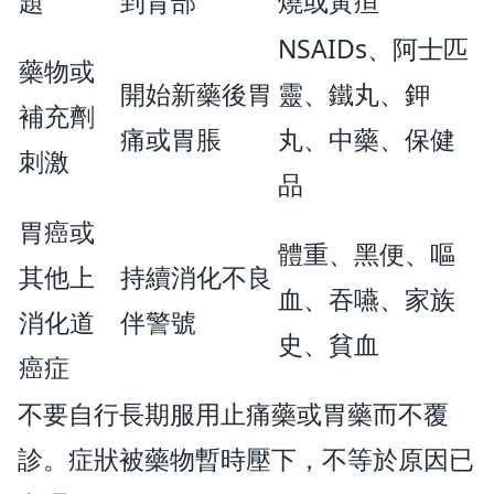
題
到背部
燒或黃疸
NSAIDs、阿士匹
藥物或
開始新藥後胃
靈、鐵丸、鉀
補充劑
痛或胃脹
丸、中藥、保健
刺激
品
胃癌或
體重、黑便、嘔
其他上
持續消化不良
血、吞嚥、家族
消化道
伴警號
史、貧血
癌症
不要自行長期服用止痛藥或胃藥而不覆
診。症狀被藥物暫時壓下，不等於原因已