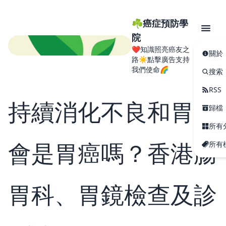
☘️癌症預防學
院
❤️知識照亮癌友之
關於
路☀️點擊廣告支持
我們使命🌈
搜索
RSS
持續消化不良和胃痛
歸檔
所有
會是胃癌嗎？香港腸
所有
胃科、胃鏡檢查及診