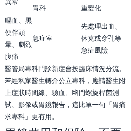
異常
胃科
重變化
嘔血、黑
先處理出血、
便伴頭
急症室
休克或穿孔等
暈、劇烈
急症風險
腹痛
醫管局專科門診新症會按臨床情況分流。
若經私家醫生轉介公立專科，應請醫生附
上症狀時間線、驗血、幽門螺旋桿菌測
試、影像或胃鏡報告，這比單一句「胃痛
求專科」更有用。