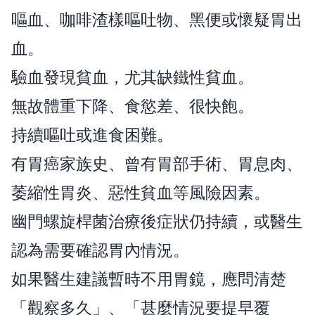
嘔血、咖啡渣樣嘔吐物、黑便或懷疑胃出
血。
驗血發現貧血，尤其缺鐵性貧血。
無故體重下降、食慾差、很快飽。
持續嘔吐或進食困難。
有胃癌家族史、曾有胃部手術、胃息肉、
萎縮性胃炎、惡性貧血等風險因素。
幽門螺旋桿菌治療後症狀仍持續，或醫生
認為需要確認胃內情況。
如果醫生建議暫時不用胃鏡，應問清楚
「觀察多久」、「甚麼情況要提早覆