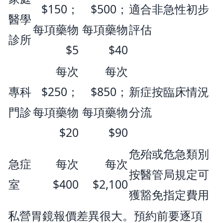
$150；
$500；
適合非急性初步
醫學
每項藥物
每項藥物
評估
診所
$5
$40
每次
每次
專科
$250；
$850；
新症按臨床情況
門診
每項藥物
每項藥物
分流
$20
$90
危殆或危急類別
急症
每次
每次
按醫管局規定可
室
$400
$2,100
獲豁免指定費用
私營胃鏡報價差異很大。預約前要逐項