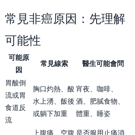
常見非癌原因：先理解
可能性
可能原
常見線索
醫生可能會問
因
胃酸倒
胸口灼熱、酸
宵夜、咖啡、
流或胃
水上湧、飯後
酒、肥膩食物、
食道反
或躺下加重
體重、睡姿
流
上腹痛、空腹
是否服用止痛消