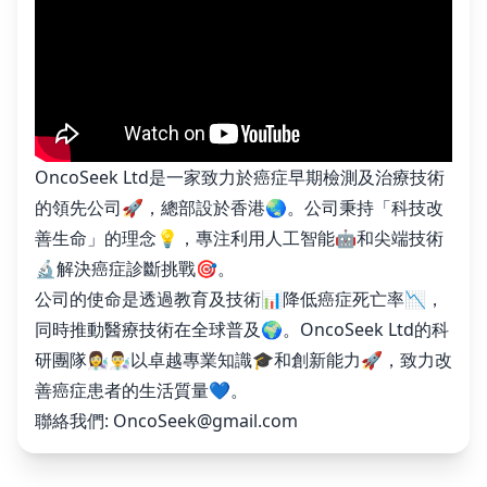
OncoSeek Ltd是一家致力於癌症早期檢測及治療技術
的領先公司🚀，總部設於香港🌏。公司秉持「科技改
善生命」的理念💡，專注利用人工智能🤖和尖端技術
🔬解決癌症診斷挑戰🎯。
公司的使命是透過教育及技術📊降低癌症死亡率📉，
同時推動醫療技術在全球普及🌍。OncoSeek Ltd的科
研團隊👩‍🔬👨‍🔬以卓越專業知識🎓和創新能力🚀，致力改
善癌症患者的生活質量💙。
聯絡我們:
OncoSeek@gmail.com