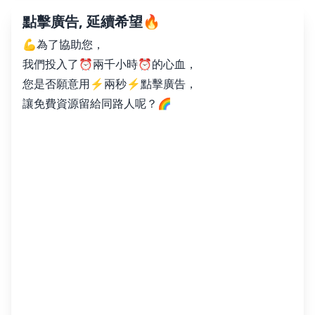
點擊廣告, 延續希望🔥
💪為了協助您，
我們投入了⏰兩千小時⏰的心血，
您是否願意用⚡️兩秒⚡️點擊廣告，
讓免費資源留給同路人呢？🌈