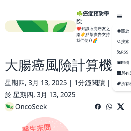
☘️癌症預防學
院
❤️知識照亮癌友之
關於
路☀️點擊廣告支持
我們使命🌈
搜索
RSS
大腸癌風險計算機
歸檔
所有
星期四, 3月 13, 2025 |
1分鐘閱讀
|
更新
所有
於 星期四, 3月 13, 2025
OncoSeek