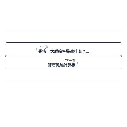
上一頁
香港十大腫瘤科醫生排名？公私營求醫及收費比較指南
下一頁
肝癌風險計算機